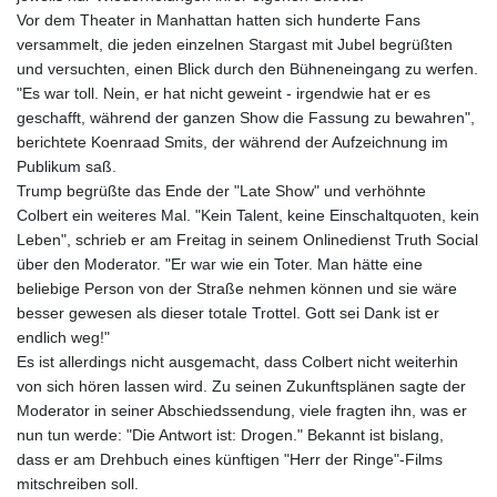
Vor dem Theater in Manhattan hatten sich hunderte Fans
versammelt, die jeden einzelnen Stargast mit Jubel begrüßten
und versuchten, einen Blick durch den Bühneneingang zu werfen.
"Es war toll. Nein, er hat nicht geweint - irgendwie hat er es
geschafft, während der ganzen Show die Fassung zu bewahren",
berichtete Koenraad Smits, der während der Aufzeichnung im
Publikum saß.
Trump begrüßte das Ende der "Late Show" und verhöhnte
Colbert ein weiteres Mal. "Kein Talent, keine Einschaltquoten, kein
Leben", schrieb er am Freitag in seinem Onlinedienst Truth Social
über den Moderator. "Er war wie ein Toter. Man hätte eine
beliebige Person von der Straße nehmen können und sie wäre
besser gewesen als dieser totale Trottel. Gott sei Dank ist er
endlich weg!"
Es ist allerdings nicht ausgemacht, dass Colbert nicht weiterhin
von sich hören lassen wird. Zu seinen Zukunftsplänen sagte der
Moderator in seiner Abschiedssendung, viele fragten ihn, was er
nun tun werde: "Die Antwort ist: Drogen." Bekannt ist bislang,
dass er am Drehbuch eines künftigen "Herr der Ringe"-Films
mitschreiben soll.