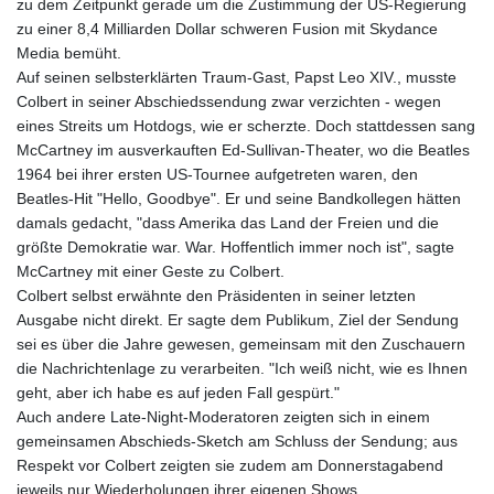
zu dem Zeitpunkt gerade um die Zustimmung der US-Regierung
zu einer 8,4 Milliarden Dollar schweren Fusion mit Skydance
Media bemüht.
Auf seinen selbsterklärten Traum-Gast, Papst Leo XIV., musste
Colbert in seiner Abschiedssendung zwar verzichten - wegen
eines Streits um Hotdogs, wie er scherzte. Doch stattdessen sang
McCartney im ausverkauften Ed-Sullivan-Theater, wo die Beatles
1964 bei ihrer ersten US-Tournee aufgetreten waren, den
Beatles-Hit "Hello, Goodbye". Er und seine Bandkollegen hätten
damals gedacht, "dass Amerika das Land der Freien und die
größte Demokratie war. War. Hoffentlich immer noch ist", sagte
McCartney mit einer Geste zu Colbert.
Colbert selbst erwähnte den Präsidenten in seiner letzten
Ausgabe nicht direkt. Er sagte dem Publikum, Ziel der Sendung
sei es über die Jahre gewesen, gemeinsam mit den Zuschauern
die Nachrichtenlage zu verarbeiten. "Ich weiß nicht, wie es Ihnen
geht, aber ich habe es auf jeden Fall gespürt."
Auch andere Late-Night-Moderatoren zeigten sich in einem
gemeinsamen Abschieds-Sketch am Schluss der Sendung; aus
Respekt vor Colbert zeigten sie zudem am Donnerstagabend
jeweils nur Wiederholungen ihrer eigenen Shows.