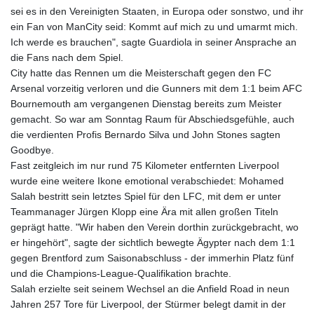
sei es in den Vereinigten Staaten, in Europa oder sonstwo, und ihr
ein Fan von ManCity seid: Kommt auf mich zu und umarmt mich.
Ich werde es brauchen", sagte Guardiola in seiner Ansprache an
die Fans nach dem Spiel.
City hatte das Rennen um die Meisterschaft gegen den FC
Arsenal vorzeitig verloren und die Gunners mit dem 1:1 beim AFC
Bournemouth am vergangenen Dienstag bereits zum Meister
gemacht. So war am Sonntag Raum für Abschiedsgefühle, auch
die verdienten Profis Bernardo Silva und John Stones sagten
Goodbye.
Fast zeitgleich im nur rund 75 Kilometer entfernten Liverpool
wurde eine weitere Ikone emotional verabschiedet: Mohamed
Salah bestritt sein letztes Spiel für den LFC, mit dem er unter
Teammanager Jürgen Klopp eine Ära mit allen großen Titeln
geprägt hatte. "Wir haben den Verein dorthin zurückgebracht, wo
er hingehört", sagte der sichtlich bewegte Ägypter nach dem 1:1
gegen Brentford zum Saisonabschluss - der immerhin Platz fünf
und die Champions-League-Qualifikation brachte.
Salah erzielte seit seinem Wechsel an die Anfield Road in neun
Jahren 257 Tore für Liverpool, der Stürmer belegt damit in der