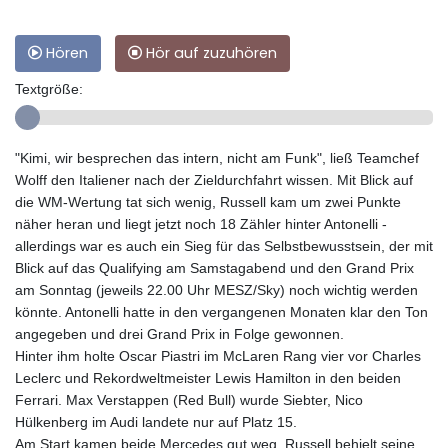
Hören
Hör auf zuzuhören
Textgröße:
"Kimi, wir besprechen das intern, nicht am Funk", ließ Teamchef
Wolff den Italiener nach der Zieldurchfahrt wissen. Mit Blick auf
die WM-Wertung tat sich wenig, Russell kam um zwei Punkte
näher heran und liegt jetzt noch 18 Zähler hinter Antonelli -
allerdings war es auch ein Sieg für das Selbstbewusstsein, der mit
Blick auf das Qualifying am Samstagabend und den Grand Prix
am Sonntag (jeweils 22.00 Uhr MESZ/Sky) noch wichtig werden
könnte. Antonelli hatte in den vergangenen Monaten klar den Ton
angegeben und drei Grand Prix in Folge gewonnen.
Hinter ihm holte Oscar Piastri im McLaren Rang vier vor Charles
Leclerc und Rekordweltmeister Lewis Hamilton in den beiden
Ferrari. Max Verstappen (Red Bull) wurde Siebter, Nico
Hülkenberg im Audi landete nur auf Platz 15.
Am Start kamen beide Mercedes gut weg, Russell behielt seine