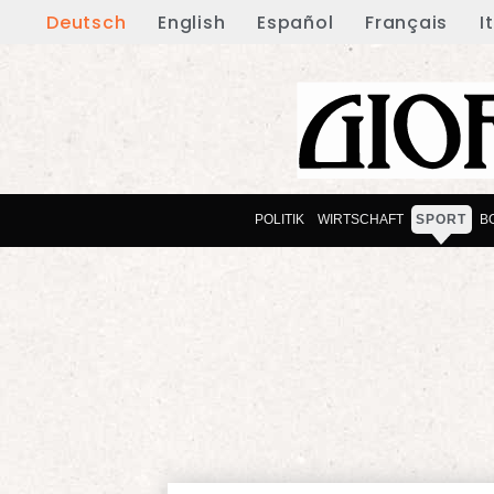
Deutsch
English
Español
Français
I
POLITIK
WIRTSCHAFT
SPORT
B