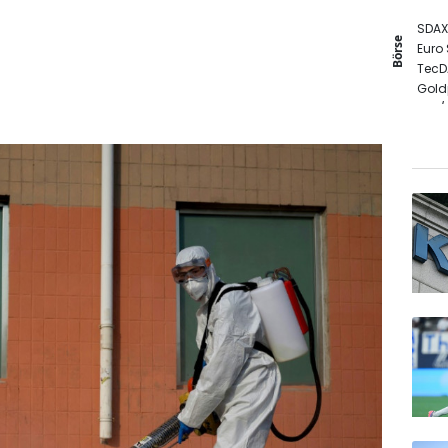
SDAX
Börse
Euro
TecD
Gold
EUR/
DAX
MDA