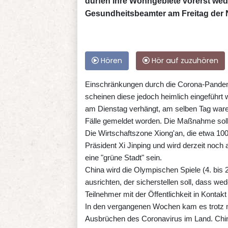
dürfen ihre Wohngebiete vorerst wede
Gesundheitsbeamter am Freitag der 
Hören
Hör auf zuzuhören
Einschränkungen durch die Corona-Pandemie
scheinen diese jedoch heimlich eingeführt
am Dienstag verhängt, am selben Tag waren
Fälle gemeldet worden. Die Maßnahme soll
Die Wirtschaftszone Xiong'an, die etwa 100 
Präsident Xi Jinping und wird derzeit noch 
eine "grüne Stadt" sein.
China wird die Olympischen Spiele (4. bis 
ausrichten, der sicherstellen soll, dass we
Teilnehmer mit der Öffentlichkeit in Konta
In den vergangenen Wochen kam es trotz
Ausbrüchen des Coronavirus im Land. China