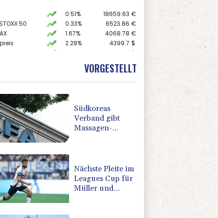
0.51%
18659.63
€
 STOXX 50
0.33%
6523.86
€
AX
1.67%
4068.78
€
preis
2.28%
4399.7
$
USD
0.32%
1.1562
$
0.68%
26319.45
€
VORGESTELLT
X
-0.07%
32407.2
€
Südkoreas
Verband gibt
Massagen-
Skandal zu:
"Desolate Lage"
Nächste Pleite im
Leagues Cup für
Müller und
Vancouver