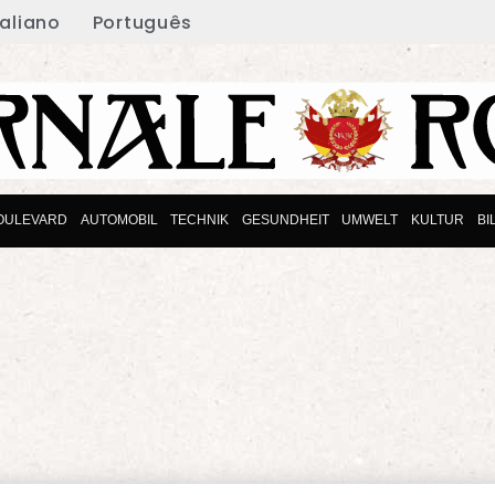
taliano
Português
OULEVARD
AUTOMOBIL
TECHNIK
GESUNDHEIT
UMWELT
KULTUR
BI