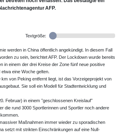
r betreten noch verlassen. Das bestätigte ein
Nachrichtenagentur AFP.
Textgröße:
 werden in China öffentlich angekündigt. In diesem Fall
 worden zu sein, berichtet AFP. Der Lockdown wurde bereits
 in einem der drei Kreise der Zone fünf neue positive
 etwa eine Woche gelten.
km von Peking entfernt liegt, ist das Vorzeigeprojekt von
ausgebaut. Sie soll ein Modell für Stadtentwicklung und
20. Februar) in einem "geschlossenen Kreislauf"
der die rund 3000 Sportlerinnen und Sportler noch andere
kt kommen.
 massiver Maßnahmen immer wieder zu sporadischen
 setzt mit strikten Einschränkungen auf eine Null-