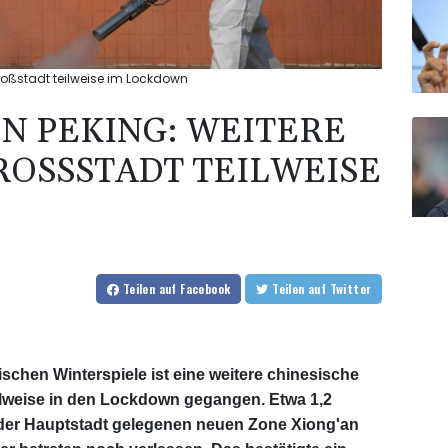
Großstadt teilweise im Lockdown
ON PEKING: WEITERE
OSSSTADT TEILWEISE I
Teilen
auf Facebook
Teilen
auf Twitter
chen Winterspiele ist eine weitere chinesische
ilweise in den Lockdown gegangen. Etwa 1,2
 der Hauptstadt gelegenen neuen Zone Xiong'an