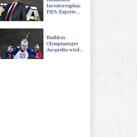
Investorenplan:
FIFA-Experte
fordert
Aufarbeitung
Biathlon-
Olympiasieger
Jacquelin wird
Teilzeit-Radprofi