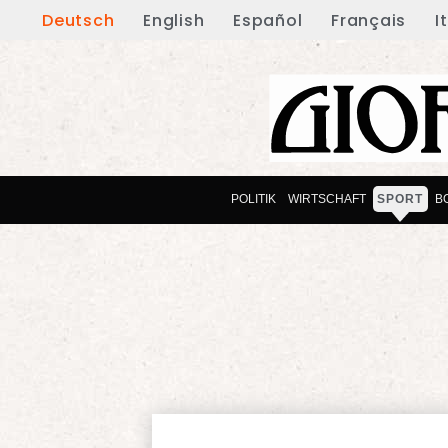
Deutsch
English
Español
Français
I
POLITIK
WIRTSCHAFT
SPORT
B