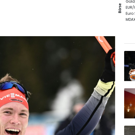
Gold
Börse
EUR/
Euro
MDA
DAX
SDAX
TecD