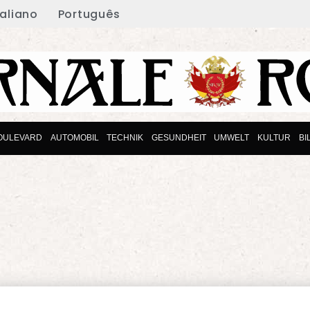
taliano
Português
OULEVARD
AUTOMOBIL
TECHNIK
GESUNDHEIT
UMWELT
KULTUR
BI