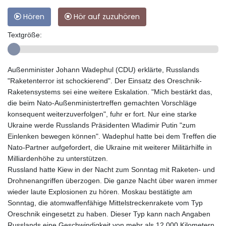
Hören
Hör auf zuzuhören
Textgröße:
Außenminister Johann Wadephul (CDU) erklärte, Russlands
"Raketenterror ist schockierend". Der Einsatz des Oreschnik-
Raketensystems sei eine weitere Eskalation. "Mich bestärkt das,
die beim Nato-Außenministertreffen gemachten Vorschläge
konsequent weiterzuverfolgen", fuhr er fort. Nur eine starke
Ukraine werde Russlands Präsidenten Wladimir Putin "zum
Einlenken bewegen können". Wadephul hatte bei dem Treffen die
Nato-Partner aufgefordert, die Ukraine mit weiterer Militärhilfe in
Milliardenhöhe zu unterstützen.
Russland hatte Kiew in der Nacht zum Sonntag mit Raketen- und
Drohnenangriffen überzogen. Die ganze Nacht über waren immer
wieder laute Explosionen zu hören. Moskau bestätigte am
Sonntag, die atomwaffenfähige Mittelstreckenrakete vom Typ
Oreschnik eingesetzt zu haben. Dieser Typ kann nach Angaben
Russlands eine Geschwindigkeit von mehr als 12.000 Kilometern