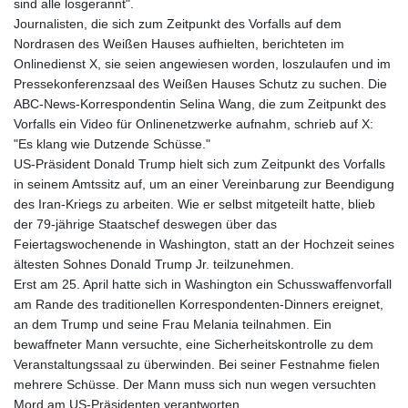
sind alle losgerannt".
Journalisten, die sich zum Zeitpunkt des Vorfalls auf dem
Nordrasen des Weißen Hauses aufhielten, berichteten im
Onlinedienst X, sie seien angewiesen worden, loszulaufen und im
Pressekonferenzsaal des Weißen Hauses Schutz zu suchen. Die
ABC-News-Korrespondentin Selina Wang, die zum Zeitpunkt des
Vorfalls ein Video für Onlinenetzwerke aufnahm, schrieb auf X:
"Es klang wie Dutzende Schüsse."
US-Präsident Donald Trump hielt sich zum Zeitpunkt des Vorfalls
in seinem Amtssitz auf, um an einer Vereinbarung zur Beendigung
des Iran-Kriegs zu arbeiten. Wie er selbst mitgeteilt hatte, blieb
der 79-jährige Staatschef deswegen über das
Feiertagswochenende in Washington, statt an der Hochzeit seines
ältesten Sohnes Donald Trump Jr. teilzunehmen.
Erst am 25. April hatte sich in Washington ein Schusswaffenvorfall
am Rande des traditionellen Korrespondenten-Dinners ereignet,
an dem Trump und seine Frau Melania teilnahmen. Ein
bewaffneter Mann versuchte, eine Sicherheitskontrolle zu dem
Veranstaltungssaal zu überwinden. Bei seiner Festnahme fielen
mehrere Schüsse. Der Mann muss sich nun wegen versuchten
Mord am US-Präsidenten verantworten.