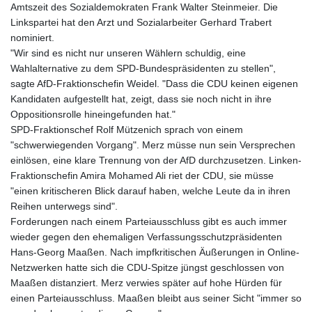
Amtszeit des Sozialdemokraten Frank Walter Steinmeier. Die
Linkspartei hat den Arzt und Sozialarbeiter Gerhard Trabert
nominiert.
"Wir sind es nicht nur unseren Wählern schuldig, eine
Wahlalternative zu dem SPD-Bundespräsidenten zu stellen",
sagte AfD-Fraktionschefin Weidel. "Dass die CDU keinen eigenen
Kandidaten aufgestellt hat, zeigt, dass sie noch nicht in ihre
Oppositionsrolle hineingefunden hat."
SPD-Fraktionschef Rolf Mützenich sprach von einem
"schwerwiegenden Vorgang". Merz müsse nun sein Versprechen
einlösen, eine klare Trennung von der AfD durchzusetzen. Linken-
Fraktionschefin Amira Mohamed Ali riet der CDU, sie müsse
"einen kritischeren Blick darauf haben, welche Leute da in ihren
Reihen unterwegs sind".
Forderungen nach einem Parteiausschluss gibt es auch immer
wieder gegen den ehemaligen Verfassungsschutzpräsidenten
Hans-Georg Maaßen. Nach impfkritischen Äußerungen in Online-
Netzwerken hatte sich die CDU-Spitze jüngst geschlossen von
Maaßen distanziert. Merz verwies später auf hohe Hürden für
einen Parteiausschluss. Maaßen bleibt aus seiner Sicht "immer so