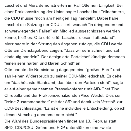
Laschet und Merz demonstrierten im Fall Otte nun Einigkeit. Bei
einer Fraktionssitzung der Union sagte Laschet laut Teilnehmern,
die CDU müsse "noch am heutigen Tag handeln". Dabei habe
Laschet die Satzung der CDU zitiert, wonach "in dringenden und
schwerwiegenden Fällen" ein Mitglied ausgeschlossen werden
könne, hieß es. Otte erfülle für Laschet "diesen Tatbestand".
Merz sagte in der Sitzung den Angaben zufolge, die CDU werde
Otte am Dienstagabend zeigen, "dass wir sehr schnell und sehr
eindeutig handeln". Der designierte Parteichef kündigte demnach
"einen sehr harten und klaren Schnitt" an.
Otte nannte die Nominierung dagegen eine "großen Ehre" und
sah keinen Widerspruch zu seiner CDU-Mitgliedschaft. Es gehe
um "das höchste Staatsamt, das über den Parteien steht", sagte
er auf einer gemeinsamen Pressekonferenz mit AfD-Chef Tino
Chrupalla und der Fraktionsvorsitzenden Alice Weidel. Dies sei
"keine Zusammenarbeit" mit der AfD und damit kein Verstoß zur
CDU-Beschlusslage. "Es ist eine individuelle Entscheidung, ob ich
diesen Vorschlag annehme oder nicht."
Die Wahl des Bundespräsidenten findet am 13. Februar statt.
SPD, CDU/CSU, Grüne und FDP unterstützen eine zweite