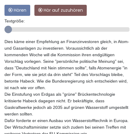
Hören
Hör auf zuzuhören
Textgröße:
Dies käme einer Empfehlung an Finanzinvestoren gleich, in Atom-
und Gasanlagen zu investieren. Voraussichtlich ab der
kommenden Woche will die Kommission ihren endgültigen
Vorschlag vorlegen. Seine "persönliche politische Meinung" sei,
dass "Deutschland mit Nein stimmen sollte", falls Atomenergie "in
der Form, wie sie jetzt da drin steht" Teil des Vorschlags bleibe,
betonte Habeck. Wie die Bundesregierung sich entscheiden wird,
ist nach wie vor offen.
Die Einstufung von Erdgas als "grüne" Brückentechnologie
kritisierte Habeck dagegen nicht. Er bekräftigte, dass
Gaskraftwerke jedoch ab 2035 auf grünen Wasserstoff umgestellt
werden sollten.
Dafür forderte er einen Ausbau von Wasserstofftechnik in Europa.
Der Wirtschaftsminister setzte sich zudem bei seinen Treffen mit
weiteren Vertretern der EU-Kommission wie