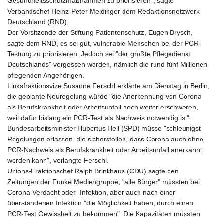
Gesundheitsschutzmaßnahmen zu priorisieren", sagte
Verbandschef Heinz-Peter Meidinger dem Redaktionsnetzwerk
Deutschland (RND).
Der Vorsitzende der Stiftung Patientenschutz, Eugen Brysch,
sagte dem RND, es sei gut, vulnerable Menschen bei der PCR-
Testung zu priorisieren. Jedoch sei "der größte Pflegedienst
Deutschlands" vergessen worden, nämlich die rund fünf Millionen
pflegenden Angehörigen.
Linksfraktionsvize Susanne Ferschl erklärte am Dienstag in Berlin,
die geplante Neuregelung würde "die Anerkennung von Corona
als Berufskrankheit oder Arbeitsunfall noch weiter erschweren,
weil dafür bislang ein PCR-Test als Nachweis notwendig ist".
Bundesarbeitsminister Hubertus Heil (SPD) müsse "schleunigst
Regelungen erlassen, die sicherstellen, dass Corona auch ohne
PCR-Nachweis als Berufskrankheit oder Arbeitsunfall anerkannt
werden kann", verlangte Ferschl.
Unions-Fraktionschef Ralph Brinkhaus (CDU) sagte den
Zeitungen der Funke Mediengruppe, "alle Bürger" müssten bei
Corona-Verdacht oder -Infektion, aber auch nach einer
überstandenen Infektion "die Möglichkeit haben, durch einen
PCR-Test Gewissheit zu bekommen". Die Kapazitäten müssten