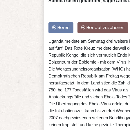
Sambia seien gefährdet, sagte Afri
Hören
Hör auf zuzuhören
Uganda meldete am Samstag drei weitere Ebo
auf fünf. Das Rote Kreuz meldete derweil d
Republik Kongo, die sich vermutlich Ende M
Epizentrum der Epidemie - mit dem Virus inf
Die Weltgesundheitsorganisation (WHO) ha
Demokratischen Republik am Freitag wegen
heraufgesetzt. In dem Land stieg die Zahl 
750, bei 177 Todesfällen wird das Virus als
Ansteckungsfälle und sieben Ebola-Todesfäl
Die Übertragung des Ebola-Virus erfolgt dur
die Inkubationszeit kann bis zu drei Woche
2007 nachgewiesenen seltenen Bundibugyo-
keinen Impfstoff und keine gezielte Therapi