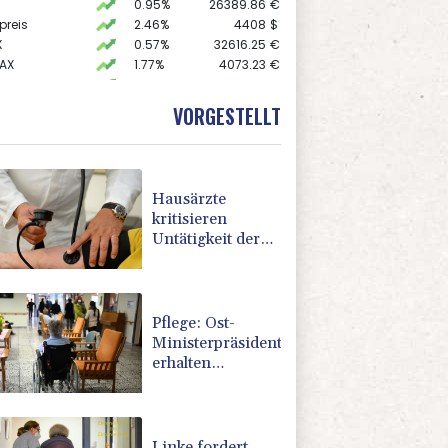
0.95%
26389.86
€
preis
2.46%
4408
$
X
0.57%
32616.25
€
AX
1.77%
4073.23
€
 STOXX 50
0.72%
6549.97
€
0.83%
18719.99
€
VORGESTELLT
USD
0.45%
1.1577
$
Hausärzte
kritisieren
Untätigkeit der
Regierung in
Hitzekrise
Pflege: Ost-
Ministerpräsidenten
erhalten
Zuspruch für
Kritik an
geplanter Reform
Linke fordert