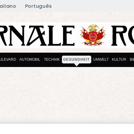
taliano
Português
ULEVARD
AUTOMOBIL
TECHNIK
GESUNDHEIT
UMWELT
KULTUR
B