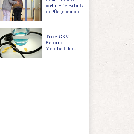
mehr Hitzeschutz
in Pflegeheimen
Trotz GKV-
Reform:
Mehrheit der
Deutschen glaubt
nicht an stabile
Beiträge