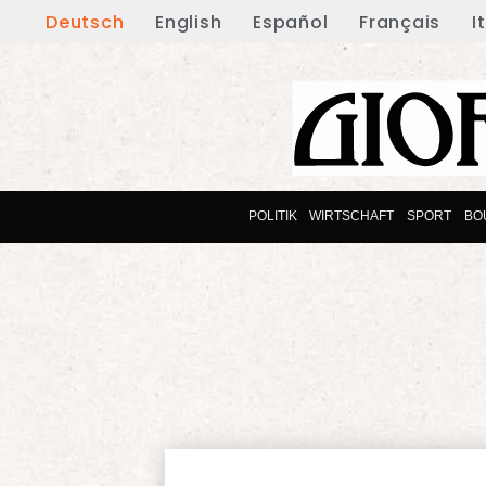
Deutsch
English
Español
Français
I
POLITIK
WIRTSCHAFT
SPORT
BO