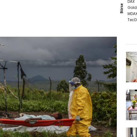
DAX
Börse
Gold
MDA
TecD
Euro
SDAX
EUR/