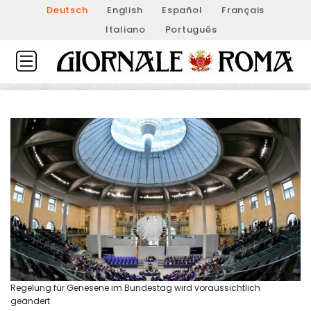
Deutsch
English
Español
Français
Italiano
Português
Regelung für Genesene im Bundestag wird voraussichtlich
geändert