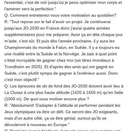
l'essentiel, c'est de voir jusqu'où je peux optimiser mon corps et
l'amener vers la perfection."
Q: Comment entretenez-vous votre motivation au quotidien?
R: "Tout repose sur le fait d'avoir un projet. Je continuerai
jusqu'aux JO-2030 en France donc j'aurai quatre années
supplémentaires pour me préparer. Avoir ça en tête chaque jour
m'aide, c'est sûr. Et puis dès l'année prochaine, il y aura les
Championnats du monde à Falun, en Suède. Il y a toujours eu
une rivalité entre la Suède et la Norvège. Je sais à quel point
c'était incroyable de gagner chez moi (six titres mondiaux à
Trondheim en 2025). Et d'après des amis qui ont gagné en
Suède, c'est plutôt sympa de gagner à l'extérieur aussi. Donc
c'est mon objectif."
Q: Les épreuves de ski de fond des JO-2030 doivent avoir lieu à
La Clusaz à une plus haute altitude (1420 à 1650 m) qu'en Italie
(1000 m). De quoi vous motiver encore plus ?
R: "Absolument! S'adapter à l'altitude et performer pendant les
Jeux olympiques va être un défi. Ce seront des JO exigeants,
mais d'un autre côté, ça va être génial, surtout qu'ils se
dérouleront à nouveau en Europe."