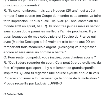
Q: Parmi les jeunes fondeurs, lesquels voyez-vous comme vos
principaux concurrents?
R: "Ils sont nombreux, mais Lars Heggen (20 ans), qui a déjà
remporté une course (en Coupe du monde) cette année, va faire
forte impression. Et puis aussi Filip Skari (21 ans, champion du
monde U23 en sprint, NDLR). Ils sont très jeunes mais ils seront
sans aucun doute parmi les meilleurs l'année prochaine. Il y a
aussi beaucoup de mes coéquipiers et l'équipe de France qui,
avec (Mathis) Desloges a été vraiment très bonne aux JO en
remportant trois médailles d'argent. (Desloges) va progresser
encore et sera aussi un homme à battre."
Q: Pour rester compétitif, vous inspirez vous d'autres sports ?
R: "Oui, j'adore regarder du sport. Cela peut être du cyclisme, du
foot, n'importe quel sport... Il y a tellement de grands sportifs
inspirants. Quand tu regardes une course cycliste et que tu vois
Pogacar continuer à tout écraser, ça te donne de la motivation."
Propos recueillis par Ludovic LUPPINO
G.Vitali--GdR