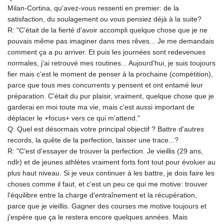
Milan-Cortina, qu'avez-vous ressenti en premier: de la
satisfaction, du soulagement ou vous pensiez déjà à la suite?
R: "C'était de la fierté d'avoir accompli quelque chose que je ne
pouvais même pas imaginer dans mes rêves... Je me demandais
comment ça a pu arriver. Et puis les journées sont redevenues
normales, j'ai retrouvé mes routines... Aujourd'hui, je suis toujours
fier mais c'est le moment de penser à la prochaine (compétition),
parce que tous mes concurrents y pensent et ont entamé leur
préparation. C'était du pur plaisir, vraiment, quelque chose que je
garderai en moi toute ma vie, mais c'est aussi important de
déplacer le +focus+ vers ce qui m'attend."
Q: Quel est désormais votre principal objectif ? Battre d'autres
records, la quête de la perfection, laisser une trace...?
R: "C'est d'essayer de trouver la perfection. Je vieillis (29 ans,
ndlr) et de jeunes athlètes vraiment forts font tout pour évoluer au
plus haut niveau. Si je veux continuer à les battre, je dois faire les
choses comme il faut, et c'est un peu ce qui me motive: trouver
l'équilibre entre la charge d'entraînement et la récupération,
parce que je vieillis. Gagner des courses me motive toujours et
j'espère que ça le restera encore quelques années. Mais