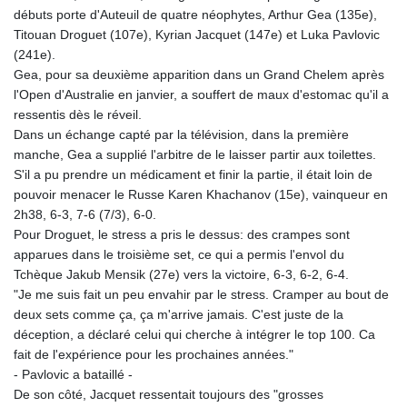
débuts porte d'Auteuil de quatre néophytes, Arthur Gea (135e),
Titouan Droguet (107e), Kyrian Jacquet (147e) et Luka Pavlovic
(241e).
Gea, pour sa deuxième apparition dans un Grand Chelem après
l'Open d'Australie en janvier, a souffert de maux d'estomac qu'il a
ressentis dès le réveil.
Dans un échange capté par la télévision, dans la première
manche, Gea a supplié l'arbitre de le laisser partir aux toilettes.
S'il a pu prendre un médicament et finir la partie, il était loin de
pouvoir menacer le Russe Karen Khachanov (15e), vainqueur en
2h38, 6-3, 7-6 (7/3), 6-0.
Pour Droguet, le stress a pris le dessus: des crampes sont
apparues dans le troisième set, ce qui a permis l'envol du
Tchèque Jakub Mensik (27e) vers la victoire, 6-3, 6-2, 6-4.
"Je me suis fait un peu envahir par le stress. Cramper au bout de
deux sets comme ça, ça m'arrive jamais. C'est juste de la
déception, a déclaré celui qui cherche à intégrer le top 100. Ca
fait de l'expérience pour les prochaines années."
- Pavlovic a bataillé -
De son côté, Jacquet ressentait toujours des "grosses