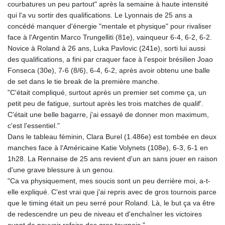
courbatures un peu partout" après la semaine à haute intensité
qui l'a vu sortir des qualifications. Le Lyonnais de 25 ans a
concédé manquer d'énergie "mentale et physique" pour rivaliser
face à l'Argentin Marco Trungelliti (81e), vainqueur 6-4, 6-2, 6-2.
Novice à Roland à 26 ans, Luka Pavlovic (241e), sorti lui aussi
des qualifications, a fini par craquer face à l'espoir brésilien Joao
Fonseca (30e), 7-6 (8/6), 6-4, 6-2, après avoir obtenu une balle
de set dans le tie break de la première manche.
"C'était compliqué, surtout après un premier set comme ça, un
petit peu de fatigue, surtout après les trois matches de qualif'.
C'était une belle bagarre, j'ai essayé de donner mon maximum,
c'est l'essentiel."
Dans le tableau féminin, Clara Burel (1.486e) est tombée en deux
manches face à l'Américaine Katie Volynets (108e), 6-3, 6-1 en
1h28. La Rennaise de 25 ans revient d'un an sans jouer en raison
d'une grave blessure à un genou.
"Ca va physiquement, mes soucis sont un peu derrière moi, a-t-
elle expliqué. C'est vrai que j'ai repris avec de gros tournois parce
que le timing était un peu serré pour Roland. Là, le but ça va être
de redescendre un peu de niveau et d'enchaîner les victoires