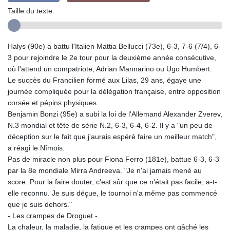
Taille du texte:
Halys (90e) a battu l'Italien Mattia Bellucci (73e), 6-3, 7-6 (7/4), 6-
3 pour rejoindre le 2e tour pour la deuxième année consécutive,
où l'attend un compatriote, Adrian Mannarino ou Ugo Humbert.
Le succès du Francilien formé aux Lilas, 29 ans, égaye une
journée compliquée pour la délégation française, entre opposition
corsée et pépins physiques.
Benjamin Bonzi (95e) a subi la loi de l'Allemand Alexander Zverev,
N.3 mondial et tête de série N.2, 6-3, 6-4, 6-2. Il y a "un peu de
déception sur le fait que j'aurais espéré faire un meilleur match",
a réagi le Nîmois.
Pas de miracle non plus pour Fiona Ferro (181e), battue 6-3, 6-3
par la 8e mondiale Mirra Andreeva. "Je n'ai jamais mené au
score. Pour la faire douter, c'est sûr que ce n'était pas facile, a-t-
elle reconnu. Je suis déçue, le tournoi n'a même pas commencé
que je suis dehors."
- Les crampes de Droguet -
La chaleur, la maladie, la fatigue et les crampes ont gâché les