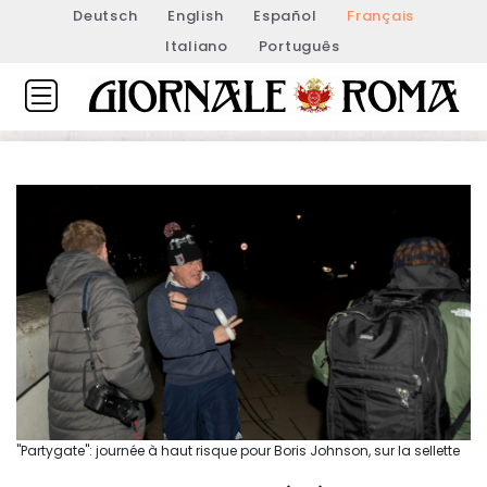
Deutsch
English
Español
Français
Italiano
Português
"Partygate": journée à haut risque pour Boris Johnson, sur la sellette