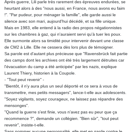
Après guerre, Lili parle très rarement des épreuves endurées, se
heurtant alors à des "nous aussi, en France, nous avons eu faim
!". "Par pudeur, pour ménager la famille", elle garde aussi le
silence avec son mari, aujourd'hui décédé, et sa fille unique.
Mais en 1983, elle entend à la radio des propos négationnistes
sur les chambres à gaz, qui n'auraient servi qu'à tuer les poux.
Elle surmonte alors sa timidité pour intervenir devant une classe
de CM2 à Lille. Elle ne cessera dès lors plus de témoigner.
Sa parole est d'autant plus précieuse que "Ravensbrück fait partie
des camps dont les archives ont été très largement détruites car
l'évacuation du camp a été anticipée" par les nazis, explique
Laurent Thiery, historien à la Coupole.
- "Tout peut revenir" -
"Bientôt, il n'y aura plus un seul déporté et ce sera à vous de
transmettre, mes petits messagers", lance-t-elle aux adolescents.
"Soyez vigilants, soyez courageux, ne laissez pas répandre des
mensonges".
"Quand la guerre s'est finie, vous n'avez pas eu peur que ça
recommence ?", demande un collégien. "Bien sûr", "tout peut
revenir", insiste-t-elle.
Sans nommer aucune personnalité, elle met en garde contre le