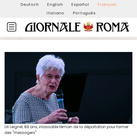
Deutsch
English
Español
Français
Italiano
Português
Lili Leignel, 89 ans, inlassable témoin de la déportation pour former
des "messagers"