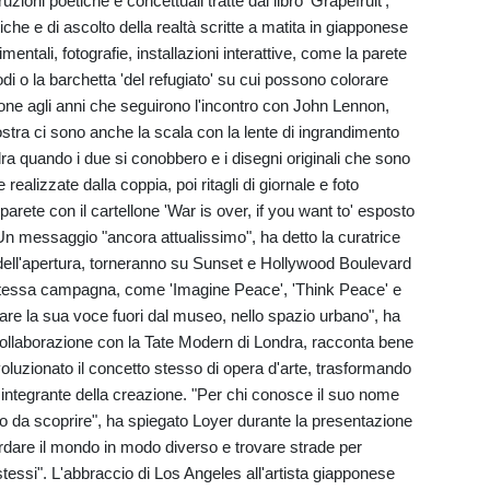
struzioni poetiche e concettuali tratte dal libro 'Grapefruit',
iche e di ascolto della realtà scritte a matita in giapponese
ntali, fotografie, installazioni interattive, come la parete
hiodi o la barchetta 'del refugiato' su cui possono colorare
ione agli anni che seguirono l'incontro con John Lennon,
ostra ci sono anche la scala con la lente di ingrandimento
ra quando i due si conobbero e i disegni originali che sono
ealizzate dalla coppia, poi ritagli di giornale e foto
rete con il cartellone 'War is over, if you want to' esposto
Un messaggio "ancora attualissimo", ha detto la curatrice
dell'apertura, torneranno su Sunset e Hollywood Boulevard
la stessa campagna, come 'Imagine Peace', 'Think Peace' e
are la sua voce fuori dal museo, nello spazio urbano", ha
collaborazione con la Tate Modern di Londra, racconta bene
luzionato il concetto stesso di opera d'arte, trasformando
 integrante della creazione. "Per chi conosce il suo nome
imo da scoprire", ha spiegato Loyer durante la presentazione
rdare il mondo in modo diverso e trovare strade per
essi". L'abbraccio di Los Angeles all'artista giapponese