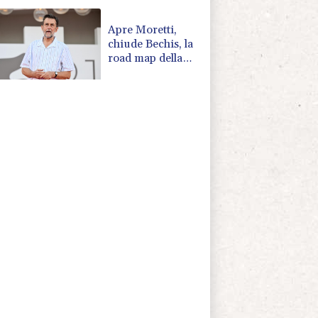
Apre Moretti,
chiude Bechis, la
road map della
Mostra di
Venezia