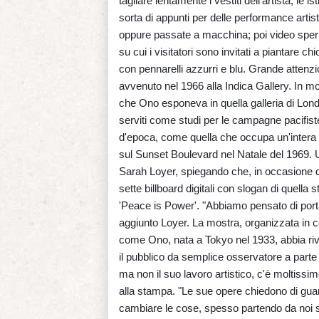
tagliare lentamente i vestiti dell'artista; le i
sorta di appunti per delle performance artist
oppure passate a macchina; poi video sperime
su cui i visitatori sono invitati a piantare c
con pennarelli azzurri e blu. Grande attenz
avvenuto nel 1966 alla Indica Gallery. In m
che Ono esponeva in quella galleria di Lond
serviti come studi per le campagne pacifiste r
d'epoca, come quella che occupa un'intera pa
sul Sunset Boulevard nel Natale del 1969. 
Sarah Loyer, spiegando che, in occasione 
sette billboard digitali con slogan di quel
'Peace is Power'. "Abbiamo pensato di port
aggiunto Loyer. La mostra, organizzata in 
come Ono, nata a Tokyo nel 1933, abbia rivo
il pubblico da semplice osservatore a parte
ma non il suo lavoro artistico, c'è moltiss
alla stampa. "Le sue opere chiedono di gua
cambiare le cose, spesso partendo da noi st