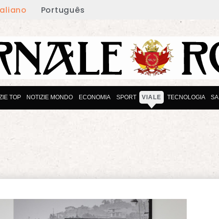
taliano
Português
ZIE TOP
NOTIZIE MONDO
ECONOMIA
SPORT
VIALE
TECNOLOGIA
SA