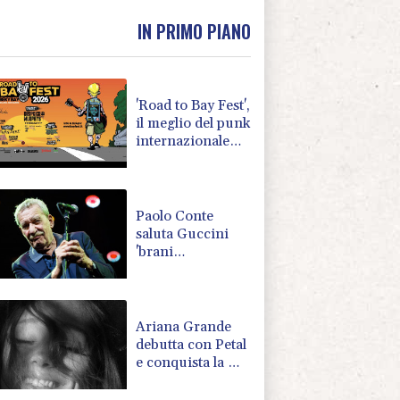
IN PRIMO PIANO
'Road to Bay Fest',
il meglio del punk
internazionale
sulla Riviera
romagnola
Paolo Conte
saluta Guccini
'brani
memorabili, la
tua compagnia
mi ha sempre
divertito'
Ariana Grande
debutta con Petal
e conquista la Hit
Parade