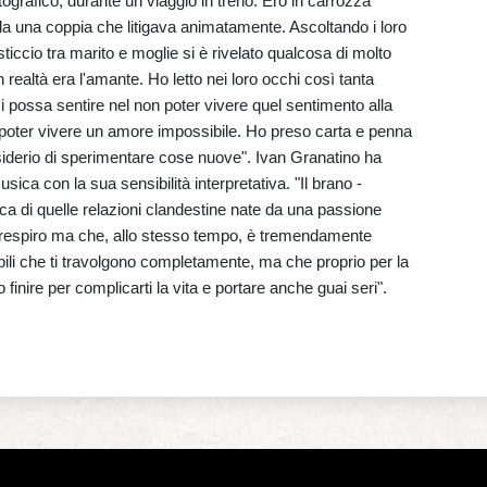
ografico, durante un viaggio in treno. Ero in carrozza
da una coppia che litigava animatamente. Ascoltando i loro
ticcio tra marito e moglie si è rivelato qualcosa di molto
n realtà era l'amante. Ho letto nei loro occhi così tanta
 possa sentire nel non poter vivere quel sentimento alla
 poter vivere un amore impossibile. Ho preso carta e penna
desiderio di sperimentare cose nuove". Ivan Granatino ha
sica con la sua sensibilità interpretativa. "Il brano -
ca di quelle relazioni clandestine nate da una passione
 il respiro ma che, allo stesso tempo, è tremendamente
bili che ti travolgono completamente, ma che proprio per la
 finire per complicarti la vita e portare anche guai seri".