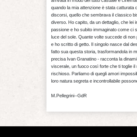
arrivata in modo del tutto casuale e cinemat
quando la mia attenzione è stata catturata 
discorsi, quello che sembrava il classico bis
diverso. Ho capito, da un dettaglio, che lei i
passione e ho subito immaginato come ci si
luce del sole. Quante volte succede di non
e ho scritto di getto. Il singolo nasce dal 
fatto sua questa storia, trasformandola in mu
precisa Ivan Granatino - racconta la dinami
viscerale, un fuoco così forte che ti toglie
rischioso. Parliamo di quegli amori impossi
loro natura segreta e incontrollabile possono
M.Pellegrini--GdR