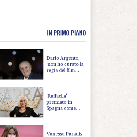
IN PRIMO PIANO
Dario Argento,
'non ho curato la
regia del film
Carne della mia
carne'
'Raffaella'
premiato in
Spagna come
"miglior musical
originale per il
2026"
Vanessa Paradis