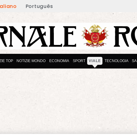
taliano
Português
ZIE TOP
NOTIZIE MONDO
ECONOMIA
SPORT
VIALE
TECNOLOGIA
SA