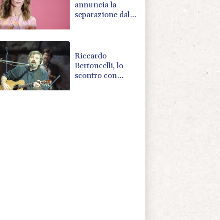
annuncia la
separazione dallo
scrittore Samuel
Benchetrit
Riccardo
Bertoncelli, lo
scontro con
Guccini? 'Ci
volevamo bene'