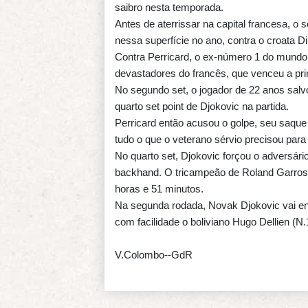
saibro nesta temporada.
Antes de aterrissar na capital francesa, o 
nessa superfície no ano, contra o croata 
Contra Perricard, o ex-número 1 do mundo 
devastadores do francês, que venceu a pr
No segundo set, o jogador de 22 anos salv
quarto set point de Djokovic na partida.
Perricard então acusou o golpe, seu saque 
tudo o que o veterano sérvio precisou para
No quarto set, Djokovic forçou o adversári
backhand. O tricampeão de Roland Garros 
horas e 51 minutos.
Na segunda rodada, Novak Djokovic vai enf
com facilidade o boliviano Hugo Dellien (N.1
V.Colombo--GdR