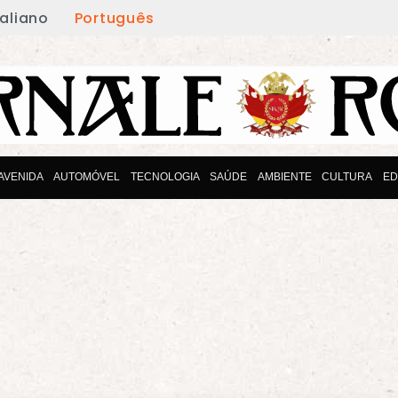
taliano
Português
AVENIDA
AUTOMÓVEL
TECNOLOGIA
SAÚDE
AMBIENTE
CULTURA
E