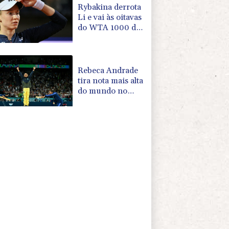
Rybakina derrota
Li e vai às oitavas
do WTA 1000 de
Toronto
Rebeca Andrade
tira nota mais alta
do mundo no
salto em 2026