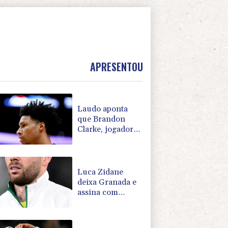
APRESENTOU
Laudo aponta
que Brandon
Clarke, jogador
da NBA, teve
morte por
overdose
acidental
Luca Zidane
deixa Granada e
assina com
Leganés