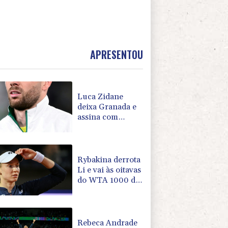
APRESENTOU
Luca Zidane
deixa Granada e
assina com
Leganés
Rybakina derrota
Li e vai às oitavas
do WTA 1000 de
Toronto
Rebeca Andrade