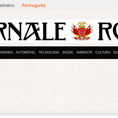
taliano
Português
AVENIDA
AUTOMÓVEL
TECNOLOGIA
SAÚDE
AMBIENTE
CULTURA
E