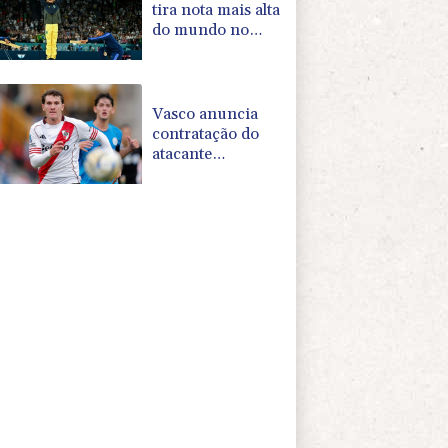
tira nota mais alta
do mundo no
salto em 2026
Vasco anuncia
contratação do
atacante
argentino
Facundo Colidio