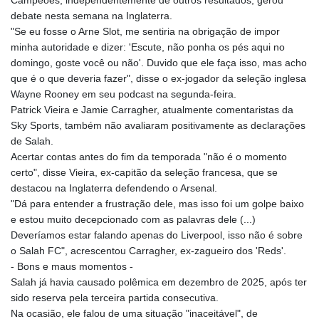
Campeões, independentemente de outros resultados, gerou
debate nesta semana na Inglaterra.
"Se eu fosse o Arne Slot, me sentiria na obrigação de impor
minha autoridade e dizer: 'Escute, não ponha os pés aqui no
domingo, goste você ou não'. Duvido que ele faça isso, mas acho
que é o que deveria fazer", disse o ex-jogador da seleção inglesa
Wayne Rooney em seu podcast na segunda-feira.
Patrick Vieira e Jamie Carragher, atualmente comentaristas da
Sky Sports, também não avaliaram positivamente as declarações
de Salah.
Acertar contas antes do fim da temporada "não é o momento
certo", disse Vieira, ex-capitão da seleção francesa, que se
destacou na Inglaterra defendendo o Arsenal.
"Dá para entender a frustração dele, mas isso foi um golpe baixo
e estou muito decepcionado com as palavras dele (...)
Deveríamos estar falando apenas do Liverpool, isso não é sobre
o Salah FC", acrescentou Carragher, ex-zagueiro dos 'Reds'.
- Bons e maus momentos -
Salah já havia causado polêmica em dezembro de 2025, após ter
sido reserva pela terceira partida consecutiva.
Na ocasião, ele falou de uma situação "inaceitável", de