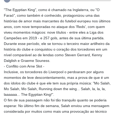
"The Egyptian King", como é chamado na Inglaterra, ou "O
Faraó", como também é conhecido, protagonizou uma das
histórias de amor mais marcantes do futebol europeu nos últimos
anos, com nove temporadas no ataque dos 'Reds', com quem
viveu momentos mágicos: nove títulos - entre eles a Liga dos
Campeões em 2019 - e 257 gols, antes de sua última partida.
Durante esse período, ele se tornou o terceiro maior artilheiro da
história do clube e conquistou o coração dos torcedores em um
nível comparável ao de lendas como Steven Gerrard, Kenny
Dalglish e Graeme Souness.
- Conflito com Arne Slot -
Inclusive, os torcedores do Liverpool o perdoaram por alguns
momentos de leve descontentamento, mas a prova de que é um
dos ídolos do clube é que ele tem sua própria música: "Mo Salah,
Mo Salah, Mo Salah, Running down the wing... Salah, la, la, la,
laaaaaa... The Egyptian King!".
O fim de sua passagem não foi tão tranquilo quanto se poderia
esperar. No último fim de semana, Salah enviou uma mensagem
considerada por muitos como mais uma provocação ao técnico