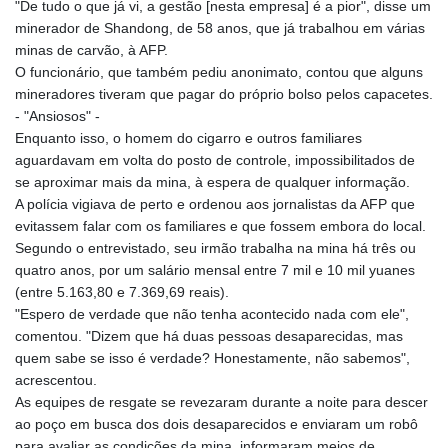
"De tudo o que já vi, a gestão [nesta empresa] é a pior", disse um
minerador de Shandong, de 58 anos, que já trabalhou em várias
minas de carvão, à AFP.
O funcionário, que também pediu anonimato, contou que alguns
mineradores tiveram que pagar do próprio bolso pelos capacetes.
- "Ansiosos" -
Enquanto isso, o homem do cigarro e outros familiares
aguardavam em volta do posto de controle, impossibilitados de
se aproximar mais da mina, à espera de qualquer informação.
A polícia vigiava de perto e ordenou aos jornalistas da AFP que
evitassem falar com os familiares e que fossem embora do local.
Segundo o entrevistado, seu irmão trabalha na mina há três ou
quatro anos, por um salário mensal entre 7 mil e 10 mil yuanes
(entre 5.163,80 e 7.369,69 reais).
"Espero de verdade que não tenha acontecido nada com ele",
comentou. "Dizem que há duas pessoas desaparecidas, mas
quem sabe se isso é verdade? Honestamente, não sabemos",
acrescentou.
As equipes de resgate se revezaram durante a noite para descer
ao poço em busca dos dois desaparecidos e enviaram um robô
para avaliar as condições da mina, informaram meios de