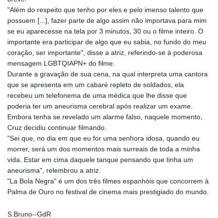
"Além do respeito que tenho por eles e pelo imenso talento que
possuem [...], fazer parte de algo assim não importava para mim
se eu aparecesse na tela por 3 minutos, 30 ou o filme inteiro. O
importante era participar de algo que eu sabia, no fundo do meu
coração, ser importante", disse a atriz, referindo-se à poderosa
mensagem LGBTQIAPN+ do filme.
Durante a gravação de sua cena, na qual interpreta uma cantora
que se apresenta em um cabaré repleto de soldados, ela
recebeu um telefonema de uma médica que lhe disse que
poderia ter um aneurisma cerebral após realizar um exame.
Embora tenha se revelado um alarme falso, naquele momento,
Cruz decidiu continuar filmando.
"Sei que, no dia em que eu for uma senhora idosa, quando eu
morrer, será um dos momentos mais surreais de toda a minha
vida. Estar em cima daquele tanque pensando que tinha um
aneurisma", relembrou a atriz.
"La Bola Negra" é um dos três filmes espanhóis que concorrem à
Palma de Ouro no festival de cinema mais prestigiado do mundo.
S.Bruno--GdR