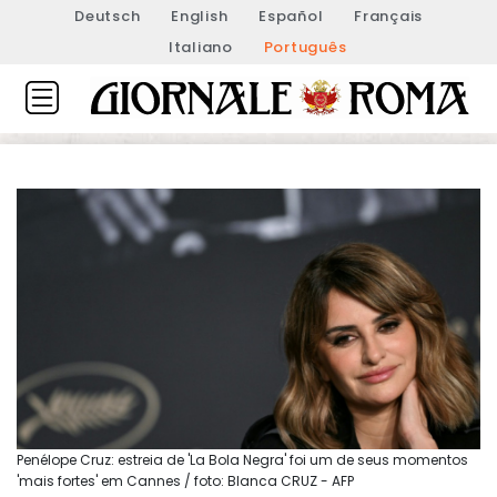
Deutsch
English
Español
Français
Italiano
Português
Penélope Cruz: estreia de 'La Bola Negra' foi um de seus momentos
'mais fortes' em Cannes / foto: Blanca CRUZ - AFP