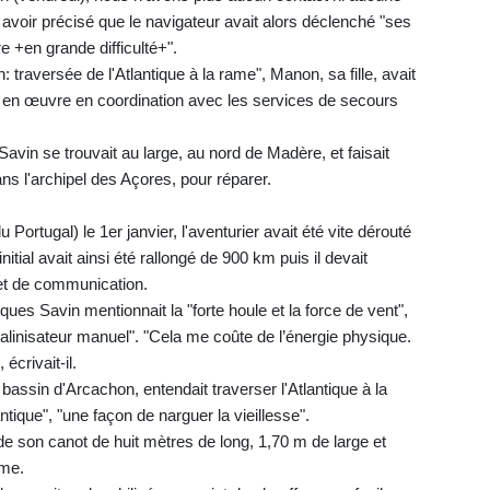
s avoir précisé que le navigateur avait alors déclenché "ses
e +en grande difficulté+".
raversée de l'Atlantique à la rame", Manon, sa fille, avait
 en œuvre en coordination avec les services de secours
vin se trouvait au large, au nord de Madère, et faisait
ans l'archipel des Açores, pour réparer.
ortugal) le 1er janvier, l'aventurier avait été vite dérouté
tial avait ainsi été rallongé de 900 km puis il devait
et de communication.
es Savin mentionnait la "forte houle et la force de vent",
 désalinisateur manuel". "Cela me coûte de l’énergie physique.
écrivait-il.
bassin d'Arcachon, entendait traverser l'Atlantique à la
ntique", "une façon de narguer la vieillesse".
d de son canot de huit mètres de long, 1,70 m de large et
ame.