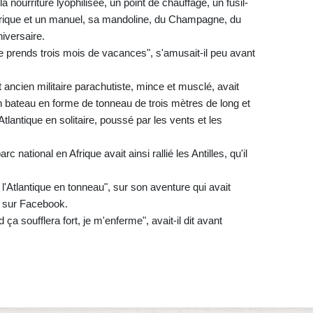
 nourriture lyophilisée, un point de chauffage, un fusil-
ctrique et un manuel, sa mandoline, du Champagne, du
niversaire.
e prends trois mois de vacances", s'amusait-il peu avant
t ancien militaire parachutiste, mince et musclé, avait
 bateau en forme de tonneau de trois mètres de long et
'Atlantique en solitaire, poussé par les vents et les
c national en Afrique avait ainsi rallié les Antilles, qu'il
e, l'Atlantique en tonneau", sur son aventure qui avait
s sur Facebook.
 ça soufflera fort, je m'enferme", avait-il dit avant