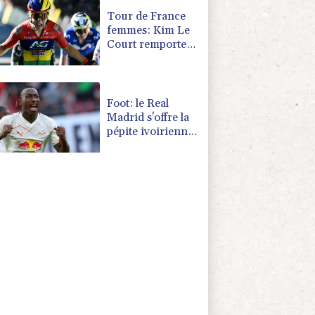
Tour de France
femmes: Kim Le
Court remporte
la 6e étape,
Marlen Reusser
reste maillot
jaune
Foot: le Real
Madrid s'offre la
pépite ivoirienne
Yan Diomandé