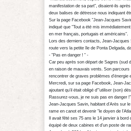
manifestation de sa part", disaient-ils aprè
deux balises de détresse nous indiquant êtr
Sur la page Facebook "Jean-Jacques Savin: t
indiqué que "Tout a été mis immédiatement
en mer français, portugais et américains".
Lors des derniers contacts, Jean-Jacques Sa
route vers la petite île de Ponta Delgada, d
- "Pas en danger ! " -
Car peu après son départ de Sagres (sud du P
en raison de mauvais vents. Son parcours ini
rencontrer de graves problèmes d'énergie 
Mercredi, sur sa page Facebook, Jean-Jacqu
ajoutant qu'il était obligé d’"utiliser (son)
Rassurez-vous, je ne suis pas en danger !", 
Jean-Jacques Savin, habitant d'Arès sur le 
rame en canot et devenir "le doyen de l'Atla
Il avait fêté ses 75 ans le 14 janvier à bor
équipé de deux cabines et d'un poste de r