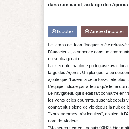
dans son canot, au large des Açores.
Ecoutez
Arrête d'écouter
Le "corps de Jean-Jacques a été retrouvé sa
l'Audacieux", a annoncé dans un communiqué
du septuagénaire.
La "sécurité maritime portugaise avait loca
large des Açores. Un plongeur a pu descendr
ajoute que "l'océan a cette fois-ci été plus fo
L’équipe indique par ailleurs qu’elle ne co
Le navigateur, qui s'était fait connaître en
les vents et les courants, suscitait depuis v
donnait plus signe de vie depuis la nuit de j
"Nous sommes très inquiets", disaient à l'
nord de Madère.
"Malheureusement, depuis 00H34 hier matin