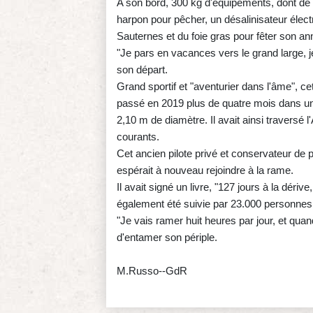
A son bord, 300 kg d'équipements, dont de la
harpon pour pêcher, un désalinisateur éle
Sauternes et du foie gras pour fêter son an
"Je pars en vacances vers le grand large, j
son départ.
Grand sportif et "aventurier dans l'âme", ce
passé en 2019 plus de quatre mois dans un
2,10 m de diamètre. Il avait ainsi traversé l
courants.
Cet ancien pilote privé et conservateur de par
espérait à nouveau rejoindre à la rame.
Il avait signé un livre, "127 jours à la dériv
également été suivie par 23.000 personne
"Je vais ramer huit heures par jour, et quand
d'entamer son périple.
M.Russo--GdR