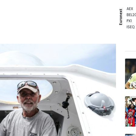
AEX
Euronext
BEL2
PX1
ISEQ
OSEB
PSI2
ENTE
BIOT
N150