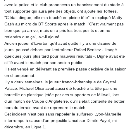
avec la police et le club prononcera un bannissement du stade à
tout supporter qui aura jeté des objets, ont ajouté les Toffees.
"C'était dingue, elle m'a touché en pleine tête", a expliqué Matty
Cash au micro de BT Sports après le match. "C'est vraiment pas
bien que ça arrive, mais on a pris les trois points et on ne
retiendra que ça", a-t-il ajouté.
Ancien joueur d'Everton qu'il avait quitté il y a une dizaine de
jours, poussé dehors par l'entraîneur Rafael Benitez - limogé
quelques jours plus tard pour mauvais résultats -, Digne avait été
sifflé avant le match par son ancien public.
Il s'est vengé en délivrant sa première passe décisive de la saison
en championnat.
Il y a deux semaines, le joueur franco-britannique de Crystal
Palace, Michael Olise avait aussi été touché à la tête par une
bouteille en plastique jetée par des supporters de Millwall, lors
d'un match de Coupe d'Angleterre, qu'il s'était contenté de botter
hors du terrain avant de reprendre le match.
Cet incident n'est pas sans rappeler le sulfureux Lyon-Marseille,
interrompu à cause d'un projectile lancé sur Dimitri Payet, mi-
décembre, en Ligue 1.