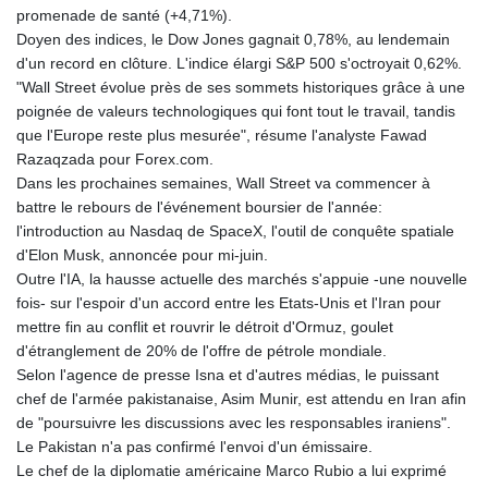
promenade de santé (+4,71%).
Doyen des indices, le Dow Jones gagnait 0,78%, au lendemain
d'un record en clôture. L'indice élargi S&P 500 s'octroyait 0,62%.
"Wall Street évolue près de ses sommets historiques grâce à une
poignée de valeurs technologiques qui font tout le travail, tandis
que l'Europe reste plus mesurée", résume l'analyste Fawad
Razaqzada pour Forex.com.
Dans les prochaines semaines, Wall Street va commencer à
battre le rebours de l'événement boursier de l'année:
l'introduction au Nasdaq de SpaceX, l'outil de conquête spatiale
d'Elon Musk, annoncée pour mi-juin.
Outre l'IA, la hausse actuelle des marchés s'appuie -une nouvelle
fois- sur l'espoir d'un accord entre les Etats-Unis et l'Iran pour
mettre fin au conflit et rouvrir le détroit d'Ormuz, goulet
d'étranglement de 20% de l'offre de pétrole mondiale.
Selon l'agence de presse Isna et d'autres médias, le puissant
chef de l'armée pakistanaise, Asim Munir, est attendu en Iran afin
de "poursuivre les discussions avec les responsables iraniens".
Le Pakistan n'a pas confirmé l'envoi d'un émissaire.
Le chef de la diplomatie américaine Marco Rubio a lui exprimé