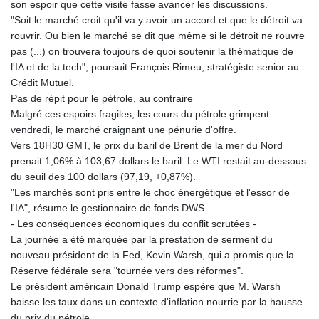
son espoir que cette visite fasse avancer les discussions.
"Soit le marché croit qu'il va y avoir un accord et que le détroit va
rouvrir. Ou bien le marché se dit que même si le détroit ne rouvre
pas (...) on trouvera toujours de quoi soutenir la thématique de
l'IA et de la tech", poursuit François Rimeu, stratégiste senior au
Crédit Mutuel.
Pas de répit pour le pétrole, au contraire
Malgré ces espoirs fragiles, les cours du pétrole grimpent
vendredi, le marché craignant une pénurie d'offre.
Vers 18H30 GMT, le prix du baril de Brent de la mer du Nord
prenait 1,06% à 103,67 dollars le baril. Le WTI restait au-dessous
du seuil des 100 dollars (97,19, +0,87%).
"Les marchés sont pris entre le choc énergétique et l'essor de
l'IA", résume le gestionnaire de fonds DWS.
- Les conséquences économiques du conflit scrutées -
La journée a été marquée par la prestation de serment du
nouveau président de la Fed, Kevin Warsh, qui a promis que la
Réserve fédérale sera "tournée vers des réformes".
Le président américain Donald Trump espère que M. Warsh
baisse les taux dans un contexte d'inflation nourrie par la hausse
du prix du pétrole.