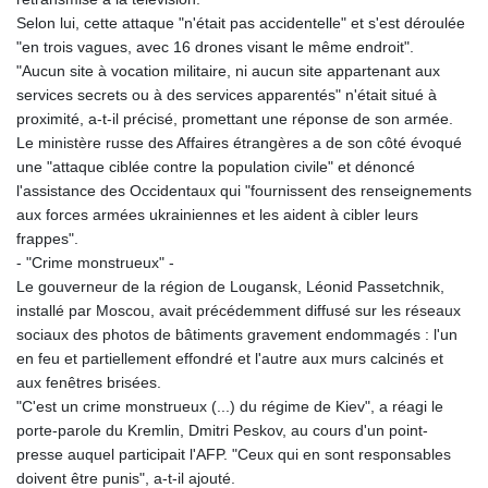
Selon lui, cette attaque "n'était pas accidentelle" et s'est déroulée
"en trois vagues, avec 16 drones visant le même endroit".
"Aucun site à vocation militaire, ni aucun site appartenant aux
services secrets ou à des services apparentés" n'était situé à
proximité, a-t-il précisé, promettant une réponse de son armée.
Le ministère russe des Affaires étrangères a de son côté évoqué
une "attaque ciblée contre la population civile" et dénoncé
l'assistance des Occidentaux qui "fournissent des renseignements
aux forces armées ukrainiennes et les aident à cibler leurs
frappes".
- "Crime monstrueux" -
Le gouverneur de la région de Lougansk, Léonid Passetchnik,
installé par Moscou, avait précédemment diffusé sur les réseaux
sociaux des photos de bâtiments gravement endommagés : l'un
en feu et partiellement effondré et l'autre aux murs calcinés et
aux fenêtres brisées.
"C'est un crime monstrueux (...) du régime de Kiev", a réagi le
porte-parole du Kremlin, Dmitri Peskov, au cours d'un point-
presse auquel participait l'AFP. "Ceux qui en sont responsables
doivent être punis", a-t-il ajouté.