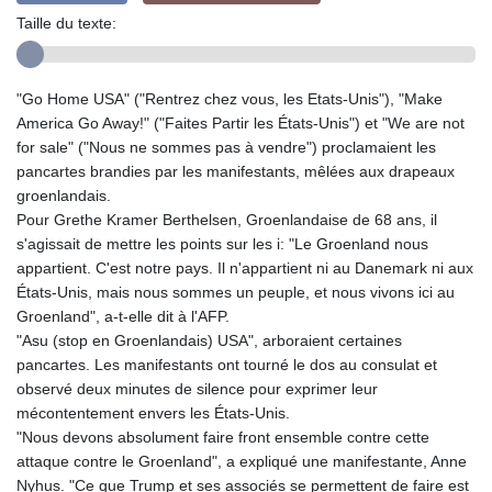
Taille du texte:
"Go Home USA" ("Rentrez chez vous, les Etats-Unis"), "Make
America Go Away!" ("Faites Partir les États-Unis") et "We are not
for sale" ("Nous ne sommes pas à vendre") proclamaient les
pancartes brandies par les manifestants, mêlées aux drapeaux
groenlandais.
Pour Grethe Kramer Berthelsen, Groenlandaise de 68 ans, il
s'agissait de mettre les points sur les i: "Le Groenland nous
appartient. C'est notre pays. Il n'appartient ni au Danemark ni aux
États-Unis, mais nous sommes un peuple, et nous vivons ici au
Groenland", a-t-elle dit à l'AFP.
"Asu (stop en Groenlandais) USA", arboraient certaines
pancartes. Les manifestants ont tourné le dos au consulat et
observé deux minutes de silence pour exprimer leur
mécontentement envers les États-Unis.
"Nous devons absolument faire front ensemble contre cette
attaque contre le Groenland", a expliqué une manifestante, Anne
Nyhus. "Ce que Trump et ses associés se permettent de faire est