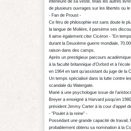
intérieure de sa veste. Mais les autres livr
de plusieurs ouvrages sur les libertés ou le d
- Fan de Proust -
Ce féru de philosophie est sans doute le p
la langue de Molière, il parsème ses disco
Il aime également citer Cicéron - "En temps
durant la Deuxième guerre mondiale, 70.000
raison dans des camps.
Après un prestigieux parcours académique qu
à la faculté britannique d'Oxford et à l'éco
en 1964 en tant qu'assistant du juge de la
Un temps spécialisé dans la lutte contre les
scandale du Watergate.
Marié à une psychologue issue de l'aristocrat
Breyer a enseigné à Harvard jusqu'en 1980.
président Jimmy Carter à la cour d'appel de B
- "Poulet à la reine" -
Possédant une grande capacité de travail
probablement obtenu sa nomination à la Cour