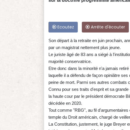
sur la doctrine progressiste américai
Ecoutez
Arrête d'écouter
Son départ à la retraite en juin prochain, 
par un magistrat nettement plus jeune.
Le juriste âgé de 83 ans a siégé à l'institut
majorité conservatrice.
Etre donc dans la minorité n'a jamais retiré 
laquelle il a défendu de façon opiniâtre ses
peine de mort. Parmi ses autres combats ch
Connu pour ses traits d'esprit et sa grand
la haute cour par le président démocrate Bi
décédée en 2020.
Tout comme "RBG", au fil d'argumentaires 
temple du Droit américain, chargé de veiller 
La Constitution, justement, le juge Breyer