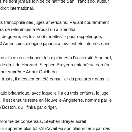
es ne sont jamais loin de ce natif de San Francisco, auteur
roit international.
lus francophile des juges américains. Parlant couramment
urs de références à Proust ou à Stendhal.
 de guerre, les lois sont muettes" - pour rappeler que,
 Américains d'origine japonaise avaient été internés sans
i l'a vu collectionner les diplômes à l'université Stanford,
le de droit de Harvard, Stephen Breyer a entamé sa carrière
 Cour suprême Arthur Goldberg.
 trusts, il a également été conseiller du procureur dans le
ie britannique, avec laquelle il a eu trois enfants, le juge
 Il est ensuite resté en Nouvelle-Angleterre, nommé par le
oston, qu'il finira par diriger.
, homme de consensus, Stephen Breyer aurait
 suprême plus tôt s'il n'avait eu son blason terni par des