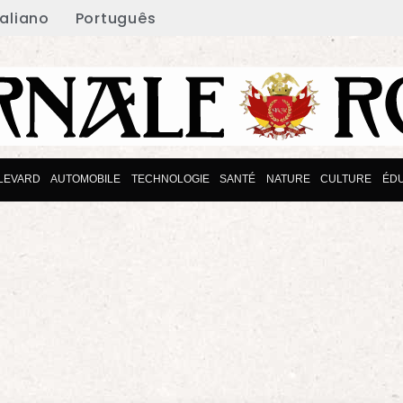
taliano
Português
LEVARD
AUTOMOBILE
TECHNOLOGIE
SANTÉ
NATURE
CULTURE
ÉD