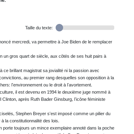
ne.
Taille du texte:
annoncé mercredi, va permettre à Joe Biden de le remplacer
ion un gros quart de siècle, aux côtés de ses huit pairs à
à ce brillant magistrat sa jovialité ni la passion avec
 convictions, au premier rang desquelles son opposition à la
ers: l'environnement ou le droit à l'avortement.
e culture, il est devenu en 1994 le deuxième juge nommé à
ll Clinton, après Ruth Bader Ginsburg, l'icône féministe
ciselés, Stephen Breyer s'est imposé comme un pilier du
à la constitutionnalité des lois.
 en porte toujours un mince exemplaire annoté dans la poche