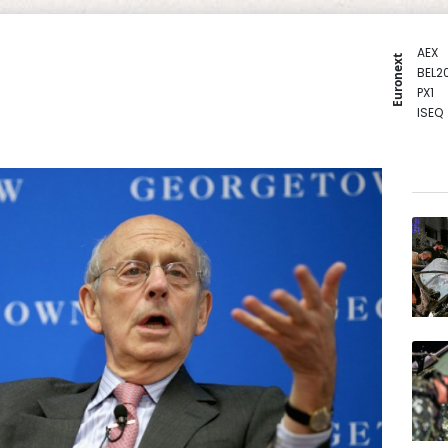
AEX
Euronext
BEL2
PX1
ISEQ
OSEB
PSI2
ENTE
BIOT
N150