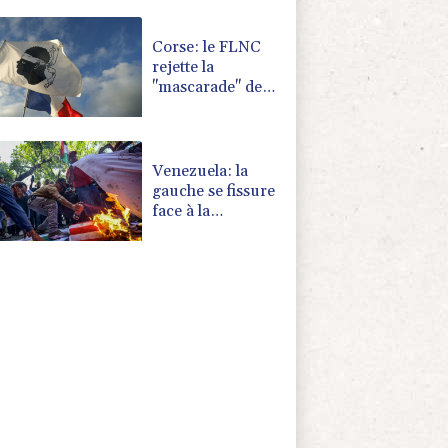
d'une invasion
par la Chine
Corse: le FLNC
rejette la
"mascarade" de
l'autonomie et
menace les
"envahisseurs"
venant vivre sur
Venezuela: la
l'île
gauche se fissure
face à la
proximité avec
les Etats-Unis