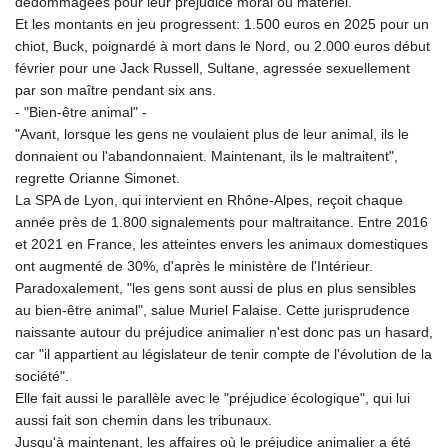
dédommagées pour leur préjudice moral ou matériel.
Et les montants en jeu progressent: 1.500 euros en 2025 pour un
chiot, Buck, poignardé à mort dans le Nord, ou 2.000 euros début
février pour une Jack Russell, Sultane, agressée sexuellement
par son maître pendant six ans.
- "Bien-être animal" -
"Avant, lorsque les gens ne voulaient plus de leur animal, ils le
donnaient ou l'abandonnaient. Maintenant, ils le maltraitent",
regrette Orianne Simonet.
La SPA de Lyon, qui intervient en Rhône-Alpes, reçoit chaque
année près de 1.800 signalements pour maltraitance. Entre 2016
et 2021 en France, les atteintes envers les animaux domestiques
ont augmenté de 30%, d'après le ministère de l'Intérieur.
Paradoxalement, "les gens sont aussi de plus en plus sensibles
au bien-être animal", salue Muriel Falaise. Cette jurisprudence
naissante autour du préjudice animalier n'est donc pas un hasard,
car "il appartient au législateur de tenir compte de l'évolution de la
société".
Elle fait aussi le parallèle avec le "préjudice écologique", qui lui
aussi fait son chemin dans les tribunaux.
Jusqu'à maintenant, les affaires où le préjudice animalier a été