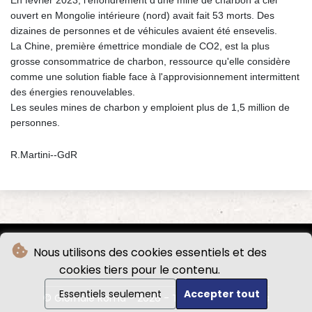
En février 2023, l'effondrement d'une mine de charbon à ciel
ouvert en Mongolie intérieure (nord) avait fait 53 morts. Des
dizaines de personnes et de véhicules avaient été ensevelis.
La Chine, première émettrice mondiale de CO2, est la plus
grosse consommatrice de charbon, ressource qu'elle considère
comme une solution fiable face à l'approvisionnement intermittent
des énergies renouvelables.
Les seules mines de charbon y emploient plus de 1,5 million de
personnes.
R.Martini--GdR
Nous utilisons des cookies essentiels et des
cookies tiers pour le contenu.
Essentiels seulement
Accepter tout
© Giornale Roma - 2026 - Tous droits réservés