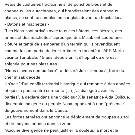
Vêtus de costumes traditionnels, de ponchos bleus et de
chapeaux, les autochtones, qui brandissaient des drapeaux
blancs, se sont rassemblés en sanglots devant un hôpital local.
- Bâtons et machettes -
"Les Nasa sont arrivés avec tous ces bâtons, ces pierres, des
armes et des machettes" après que des Misak ont coupé une
clôture et tenté de s'emparer d'un terrain qu'ils revendiquent
comme faisant partie de leur territoire, a raconté à l'AFP María
Jacinta Tunubalá, 45 ans, depuis un lit d'hôpital où elle est
soignée pour ses blessures.
"Nous n'avons rien pu faire", a déclaré Julio Tunubalá, frère du
chef misak décédé.
Il s'agit "d'un conflit territorial historique qui remonte à des années
et qui n'a pas pu être surmonté (...), j'ai dialogué avec les
parties", a déclaré dans une vidéo sur X la sénatrice Aida Quilcué,
dirigeante indigène du peuple Nasa, appelant à une "présence"
du gouvernement dans le Cauca.
Les forces armées ont annoncé le déploiement de troupes au sol
et de moyens aériens dans la zone.
"Aucune divergence ne peut justifier la douleur, la mort et le