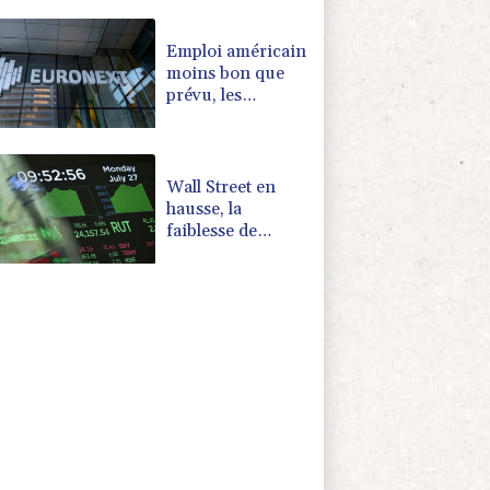
course aux
records
Emploi américain
moins bon que
prévu, les
Bourses en
hausse
Wall Street en
hausse, la
faiblesse de
l'emploi nourrit
l'espoir d'une Fed
plus conciliante