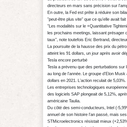
directeurs en mars sans précision sur l'am
En outre, la Fed est prête à réduire son bila
"peut-être plus vite" que ce qu'elle avait fa
"Les modalités sur le +Quantitative Tighten
les prochains meetings, laissant présager q
taux", note toutefois Eric Bertrand, direct
La poursuite de la hausse des prix du pétrole
atteint les 91 dollars, un jour après avoir 
Tesla encore perturbé
Tesla a prévenu que des perturbations sur 
au long de l'année. Le groupe d'Elon Musk 
dollars en 2021. L'action reculait de 5,03%.
Les entreprises technologiques européennes
des logiciels SAP plongeait de 5,12%, après
américaine Taulia.
Du côté des semi-conducteurs, Intel (-5,99%) 
annuel de son histoire l'an passé, mais se
STMicroelectronics résistait mieux (+2,53%),