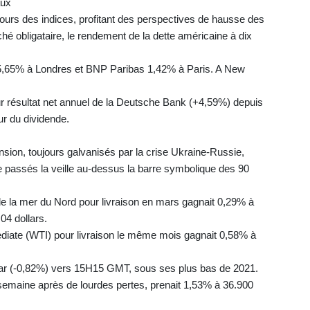
aux
ebours des indices, profitant des perspectives de hausse des
ché obligataire, le rendement de la dette américaine à dix
5,65% à Londres et BNP Paribas 1,42% à Paris. A New
eur résultat net annuel de la Deutsche Bank (+4,59%) depuis
ur du dividende.
nsion, toujours galvanisés par la crise Ukraine-Russie,
 passés la veille au-dessus la barre symbolique des 90
de la mer du Nord pour livraison en mars gagnait 0,29% à
,04 dollars.
ediate (WTI) pour livraison le même mois gagnait 0,58% à
ollar (-0,82%) vers 15H15 GMT, sous ses plus bas de 2021.
a semaine après de lourdes pertes, prenait 1,53% à 36.900