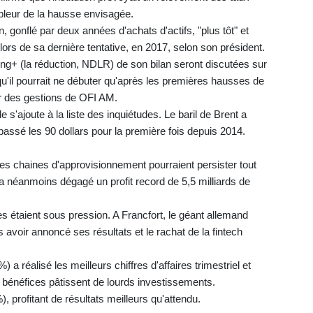
pleur de la hausse envisagée.
n, gonflé par deux années d'achats d'actifs, "plus tôt" et
it lors de sa dernière tentative, en 2017, selon son président.
ing+ (la réduction, NDLR) de son bilan seront discutées sur
u'il pourrait ne débuter qu'après les premières hausses de
eur des gestions de OFI AM.
 s'ajoute à la liste des inquiétudes. Le baril de Brent a
dépassé les 90 dollars pour la première fois depuis 2014.
les chaines d'approvisionnement pourraient persister tout
a néanmoins dégagé un profit record de 5,5 milliards de
 étaient sous pression. A Francfort, le géant allemand
 avoir annoncé ses résultats et le rachat de la fintech
a réalisé les meilleurs chiffres d'affaires trimestriel et
s bénéfices pâtissent de lourds investissements.
 profitant de résultats meilleurs qu'attendu.