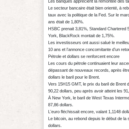
Les banques apprécient la remontée des t
Le secteur bancaire était bien orienté, à r
taux avec la politique de la Fed. Sur le mar
ans était de 1,80%.
HSBC prenait 3,81%, Standard Chartered 
York, BlackRock montait de 1,75%.
Les investisseurs ont aussi salué le meill
10 ans et l'annonce concomitante d'un reto
Pétrole et dollars se renforcent encore
Les cours du pétrole continuaient leur asce
dépassant de nouveaux records, après être
dollars le baril pour le Brent.
Vers 15H15 GMT, le prix du baril de Brent 
90,22 dollars, peu après avoir atteint les 91
À New York, le baril de West Texas Interm
87,86 dollars.
L'euro fléchissait encore, valant 1,1148 d
Le bitcoin, au rebond depuis le début de l
dollars.