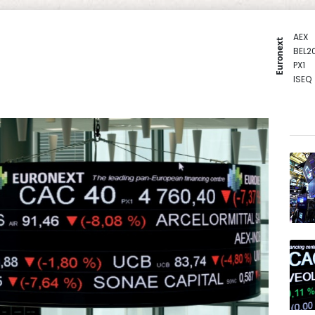
AEX
Euronext
BEL2
PX1
ISEQ
OSEB
PSI2
ENTE
BIOT
N150