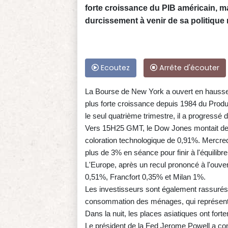
forte croissance du PIB américain, m
durcissement à venir de sa politique
Ecoutez
Arrête d'écouter
La Bourse de New York a ouvert en hausse
plus forte croissance depuis 1984 du Produi
le seul quatrième trimestre, il a progressé 
Vers 15H25 GMT, le Dow Jones montait de 1
coloration technologique de 0,91%. Mercre
plus de 3% en séance pour finir à l'équilibre
L'Europe, après un recul prononcé à l'ouver
0,51%, Francfort 0,35% et Milan 1%.
Les investisseurs sont également rassuré
consommation des ménages, qui représenten
Dans la nuit, les places asiatiques ont for
Le président de la Fed Jerome Powell a conf