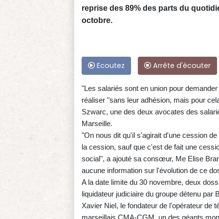
reprise des 89% des parts du quotid
octobre.
Ecoutez
Arrête d'écouter
"Les salariés sont en union pour demander (.
réaliser "sans leur adhésion, mais pour cela
Szwarc, une des deux avocates des salariés
Marseille.
"On nous dit qu'il s'agirait d'une cession de
la cession, sauf que c'est de fait une cessi
social", a ajouté sa consœur, Me Elise Bra
aucune information sur l'évolution de ce dos
A la date limite du 30 novembre, deux doss
liquidateur judiciaire du groupe détenu par
Xavier Niel, le fondateur de l'opérateur de 
marseillais CMA-CGM, un des géants mondi