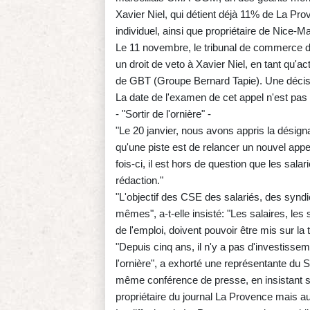
Xavier Niel, qui détient déjà 11% de La Pro
individuel, ainsi que propriétaire de Nice-Ma
Le 11 novembre, le tribunal de commerce de 
un droit de veto à Xavier Niel, en tant qu'a
de GBT (Groupe Bernard Tapie). Une décisio
La date de l'examen de cet appel n'est pas 
- "Sortir de l'ornière" -
"Le 20 janvier, nous avons appris la désign
qu'une piste est de relancer un nouvel appe
fois-ci, il est hors de question que les salar
rédaction."
"L'objectif des CSE des salariés, des syndic
mêmes", a-t-elle insisté: "Les salaires, les 
de l'emploi, doivent pouvoir être mis sur la 
"Depuis cinq ans, il n'y a pas d'investissement (
l'ornière", a exhorté une représentante du S
même conférence de presse, en insistant s
propriétaire du journal La Provence mais a