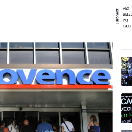
AEX
Euronext
BEL2
PX1
ISEQ
OSEB
PSI2
ENTE
BIOT
N150