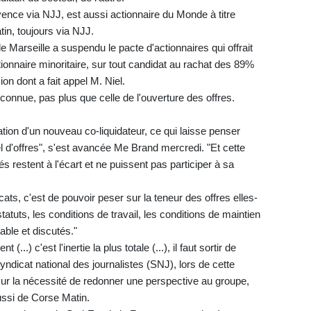
vence via NJJ, est aussi actionnaire du Monde à titre
tin, toujours via NJJ.
Marseille a suspendu le pacte d'actionnaires qui offrait
ctionnaire minoritaire, sur tout candidat au rachat des 89%
n dont a fait appel M. Niel.
connue, pas plus que celle de l'ouverture des offres.
ation d'un nouveau co-liquidateur, ce qui laisse penser
l d'offres", s'est avancée Me Brand mercredi. "Et cette
iés restent à l'écart et ne puissent pas participer à sa
ats, c'est de pouvoir peser sur la teneur des offres elles-
statuts, les conditions de travail, les conditions de maintien
table et discutés."
...) c'est l'inertie la plus totale (...), il faut sortir de
yndicat national des journalistes (SNJ), lors de cette
ur la nécessité de redonner une perspective au groupe,
ussi de Corse Matin.