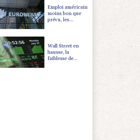
Emploi américain
moins bon que
prévu, les
Bourses en
hausse
Wall Street en
hausse, la
faiblesse de
l'emploi nourrit
l'espoir d'une Fed
plus conciliante