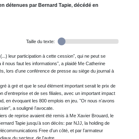
ien détenues par Bernard Tapie, décédé en
Taille du texte:
..) leur participation à cette cession", qui ne peut se
 il nous faut les informations", a plaidé Me Catherine
, lors d'une conférence de presse au siège du journal à
 gré à gré et que le seul élément important serait le prix de
on d'entreprise et de ses filiales, avec un important impact
nd, en évoquant les 800 emplois en jeu. "Or nous n'avons
sier", a souligné l'avocate.
iers de reprise avaient été remis à Me Xavier Brouard, le
 Bernard Tapie jusqu'à son décès: par NJJ, la holding de
télécommunications Free d'un côté, et par l'armateur
aux du secteur, de l'autre.