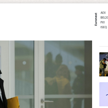
AEX
Euronext
BEL2
PX1
ISEQ
OSEB
PSI2
ENTE
BIOT
N150