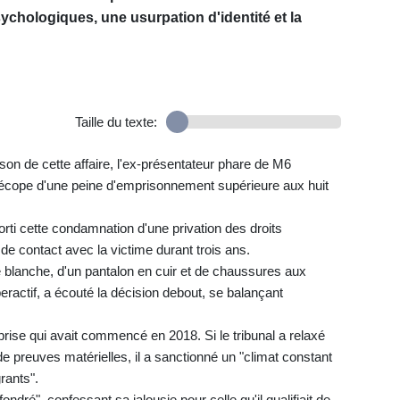
chologiques, une usurpation d'identité et la
Taille du texte:
on de cette affaire, l'ex-présentateur phare de M6
, écope d'une peine d'emprisonnement supérieure aux huit
orti cette condamnation d'une privation des droits
n de contact avec la victime durant trois ans.
 blanche, d'un pantalon en cuir et de chaussures aux
eractif, a écouté la décision debout, se balançant
rise qui avait commencé en 2018. Si le tribunal a relaxé
e preuves matérielles, il a sanctionné un "climat constant
rants".
ondré", confessant sa jalousie pour celle qu'il qualifiait de