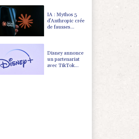
légendaires
IA : Mythos 5
d'Anthropic crée
de fausses
identités lors
d'un test au
Royaume-Uni
Disney annonce
un partenariat
avec TikTok
autorisant
l'utilisation
d'extraits de ses
films