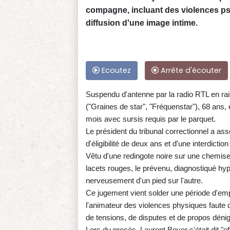
compagne, incluant des violences psy
diffusion d'une image intime.
Ecoutez
Arrête d'écouter
Suspendu d'antenne par la radio RTL en rais
("Graines de star", "Fréquenstar"), 68 ans
mois avec sursis requis par le parquet.
Le président du tribunal correctionnel a ass
d'éligibilité de deux ans et d'une interdictio
Vêtu d'une redingote noire sur une chemise
lacets rouges, le prévenu, diagnostiqué hyp
nerveusement d'un pied sur l'autre.
Ce jugement vient solder une période d'emp
l'animateur des violences physiques faute d
de tensions, de disputes et de propos dénig
Lors du procès, Laurent Boyer s'était dit "eff