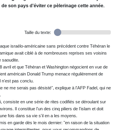
s de son pays d'éviter ce pèlerinage cette année.
Taille du texte:
'attaque israélo-américaine sans précédent contre Téhéran le
islamique avait ciblé à de nombreuses reprises ses voisins
e saoudite.
 8 avril et que Téhéran et Washington négocient en vue de
ésident américain Donald Trump menace régulièrement de
d n'est pas conclu.
je ne me serais pas désisté", explique à l'AFP Fadel, qui ne
.
, consiste en une série de rites codifiés se déroulant sur
ons. Il constitue l'un des cinq piliers de l'islam et doit
ne fois dans sa vie s'il en a les moyens.
s en garde dès le mois dernier: "en raison de la situation
de voyage intermittentes, nous vous recommandons de