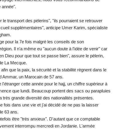
e année".
er le transport des pèlerins", "ils pourraient se retrouver
accueil supplémentaires", anticipe Umer Karim, spécialiste
ngham.
age pour la 7e fois malgré les conseils de son
égion. Il n'a même eu "aucun doute à l'idée de venir" car
en Dieu pour que tout se passe bien", assure le pèlerin,
 de La Mecque.
afin que la paix, la sécurité et la stabilité règnent dans le
ïd Ammar, un Marocain de 57 ans.
e l'étranger cette année pour le hajj, un chiffre supérieur à
mmence que lundi. Beaucoup portent des sacs ou parapluies
 la très grande diversité des nationalités présentes.
fois dans une vie et j'ai décidé de ne pas la laisser
de 63 ans.
efois être "très anxieux". D'autant que ce comptable
èvement interrompu mercredi en Jordanie. L'armée