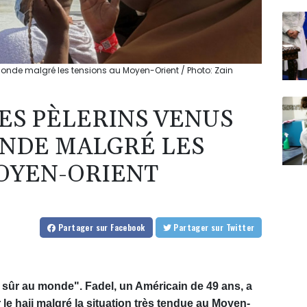
onde malgré les tensions au Moyen-Orient / Photo: Zain
ES PÈLERINS VENUS
NDE MALGRÉ LES
OYEN-ORIENT
Partager
sur Facebook
Partager
sur Twitter
 sûr au monde". Fadel, un Américain de 49 ans, a
le hajj malgré la situation très tendue au Moyen-