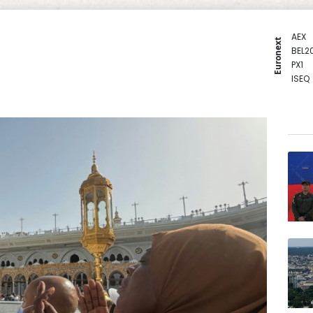
AEX
Euronext
BEL2
PX1
ISEQ
OSEB
PSI2
ENTE
BIOT
N150