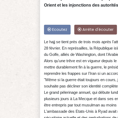
Orient et les injonctions des autorité
Ecoutez
Arrête d'écouter
Le hajj se tient près de trois mois après l
28 février. En représailles, la République 
du Golfe, alliés de Washington, dont l'Arabi
Alors qu'une trêve est en vigueur depuis le
mettre durablement fin à la guerre, le pr
reprendre les frappes sur l'Iran si un accor
"Même si la guerre était toujours en cours, 
souhaite pas décliner son identité complète
Le grand pèlerinage annuel, qui débute lundi
plusieurs jours à La Mecque et dans ses envir
être entrepris par tout musulman au moins u
L'ambassade des Etats-Unis à Ryad avait mi
sécuritaire actuelle et des perturbations 