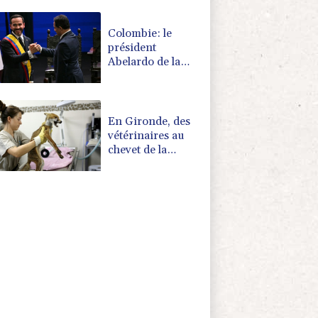
Cour suprême
Colombie: le
président
Abelardo de la
Espriella soutenu
par Trump, entre
en fonctions
En Gironde, des
vétérinaires au
chevet de la
faune sauvage
après le mégafeu