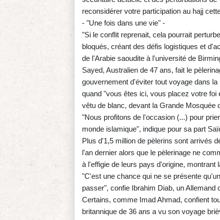
reconsidérer votre participation au hajj cett
- "Une fois dans une vie" -
"Si le conflit reprenait, cela pourrait perturb
bloqués, créant des défis logistiques et d'
de l'Arabie saoudite à l'université de Birmi
Sayed, Australien de 47 ans, fait le pèlerin
gouvernement d'éviter tout voyage dans la r
quand "vous êtes ici, vous placez votre foi 
vêtu de blanc, devant la Grande Mosquée
"Nous profitons de l'occasion (...) pour prier 
monde islamique", indique pour sa part Sa
Plus d'1,5 million de pèlerins sont arrivés d
l'an dernier alors que le pèlerinage ne co
à l'effigie de leurs pays d'origine, montrant
"C'est une chance qui ne se présente qu'une 
passer", confie Ibrahim Diab, un Allemand 
Certains, comme Imad Ahmad, confient tout
britannique de 36 ans a vu son voyage bri