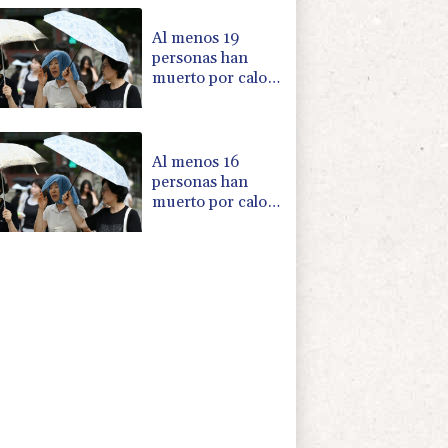
California
Al menos 19
personas han
muerto por calor
este verano en
Corea del Sur
Al menos 16
personas han
muerto por calor
este verano en
Corea del Sur