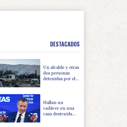
DESTACADOS
Un alcalde y otras
dos personas
detenidas por el
incendio cerca de
Atenas
Hallan un
cadáver en una
casa destruida
por un fuerte
incendio en