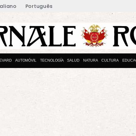
taliano
Português
EVARD
AUTOMÓVIL
TECNOLOGÍA
SALUD
NATURA
CULTURA
EDUCA