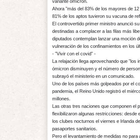
variante ómicron.
Ahora "más del 83% de los mayores de 12 
81% de los aptos tuvieron su vacuna de ref
El controvertido primer ministro anunció 
destinadas a complacer a las filas más li
diputados contemplan lanzar una moción de
vulneración de los confinamientos en los 
- "Vivir con el covid" -
La relajación llega aprovechando que "los in
ómicron disminuyen y el número de persona
subrayó el ministerio en un comunicado.
Uno de los países más golpeados por el cov
pandemia, el Reino Unido registró el miér
millones.
Las otras tres naciones que componen el pa
flexibilizaron algunas restricciones: desde 
los clubes nocturnos el viernes e Irlanda d
pasaportes sanitarios.
Pero el levantamiento de medidas no para ah