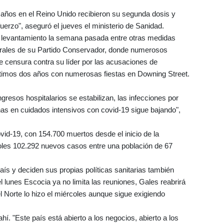
años en el Reino Unido recibieron su segunda dosis y
uerzo", aseguró el jueves el ministerio de Sanidad.
su levantamiento la semana pasada entre otras medidas
berales de su Partido Conservador, donde numerosos
 censura contra su líder por las acusaciones de
últimos dos años con numerosas fiestas en Downing Street.
gresos hospitalarios se estabilizan, las infecciones por
s en cuidados intensivos con covid-19 sigue bajando",
id-19, con 154.700 muertos desde el inicio de la
coles 102.292 nuevos casos entre una población de 67
ís y deciden sus propias políticas sanitarias también
el lunes Escocia ya no limita las reuniones, Gales reabrirá
el Norte lo hizo el miércoles aunque sigue exigiendo
í. "Este país está abierto a los negocios, abierto a los