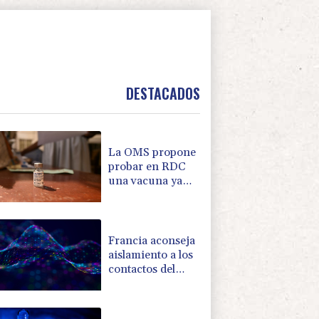
DESTACADOS
La OMS propone
probar en RDC
una vacuna ya
existente contra
otra cepa del
ébola
Francia aconseja
aislamiento a los
contactos del
francoargentino
positivo en
hantavirus