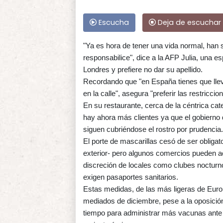
Escucha
Deja de escuchar
"Ya es hora de tener una vida normal, han 
responsabilice", dice a la AFP Julia, una e
Londres y prefiere no dar su apellido.
Recordando que "en España tienes que lleva
en la calle", asegura "preferir las restriccio
En su restaurante, cerca de la céntrica cate
hay ahora más clientes ya que el gobierno 
siguen cubriéndose el rostro por prudencia.
El porte de mascarillas cesó de ser obligat
exterior- pero algunos comercios pueden ac
discreción de locales como clubes nocturno
exigen pasaportes sanitarios.
Estas medidas, de las más ligeras de Europ
mediados de diciembre, pese a la oposició
tiempo para administrar más vacunas ante