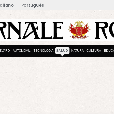
taliano
Português
EVARD
AUTOMÓVIL
TECNOLOGÍA
SALUD
NATURA
CULTURA
EDUC