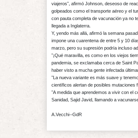
viajeros", afirmó Johnson, deseoso de reac
golpeados como el transporte aéreo y el turi
con pauta completa de vacunación ya no t
llegada a Inglaterra.
Y, yendo más allá, afirmó la semana pasada
impone una cuarentena de entre 5 y 10 días
marzo, pero su supresión podría incluso ad
"¡Qué maravilla, es como en los viejos tie
pandemia, se exclamaba cerca de Saint Pau
haber visto a mucha gente infectada últim
"La nueva variante es más suave y tenemos
científicos alertan de posibles mutaciones 
"A medida que aprendemos a vivir con el c
Sanidad, Sajid Javid, llamando a vacunars
A.Vecchi--GdR