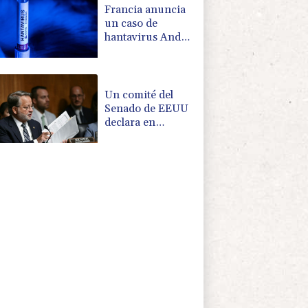
Francia anuncia
un caso de
hantavirus Andes
en un turista
franco-argentino
Un comité del
Senado de EEUU
declara en
desacato al ex
responsable de la
lucha anticovid
Anthony Fauci