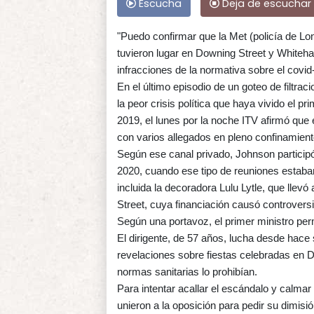
Escucha
Deja de escuchar
"Puedo confirmar que la Met (policía de Lo
tuvieron lugar en Downing Street y Whitehal
infracciones de la normativa sobre el covid-
En el último episodio de un goteo de filtr
la peor crisis política que haya vivido el p
2019, el lunes por la noche ITV afirmó que
con varios allegados en pleno confinamient
Según ese canal privado, Johnson participó
2020, cuando ese tipo de reuniones estaban
incluida la decoradora Lulu Lytle, que lle
Street, cuya financiación causó controversi
Según una portavoz, el primer ministro pe
El dirigente, de 57 años, lucha desde hace
revelaciones sobre fiestas celebradas en D
normas sanitarias lo prohibían.
Para intentar acallar el escándalo y calma
unieron a la oposición para pedir su dimisi