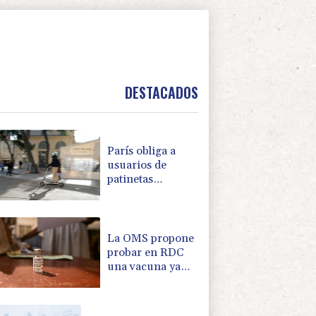
DESTACADOS
París obliga a
usuarios de
patinetas
eléctricas a llevar
casco ante
aumento de
lesiones
La OMS propone
probar en RDC
una vacuna ya
existente contra
otra cepa del
ébola