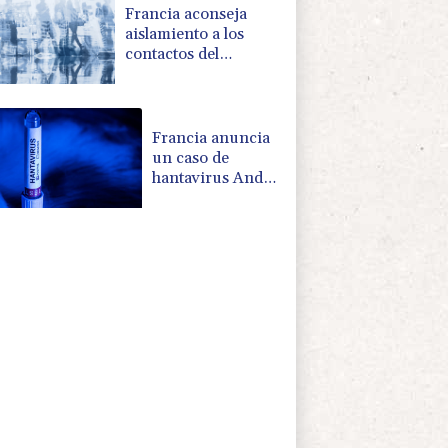
Francia aconseja
aislamiento a los
contactos del
francoargentino
positivo en
hantavirus
Francia anuncia
un caso de
hantavirus Andes
en un turista
franco-argentino