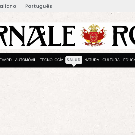
taliano
Português
EVARD
AUTOMÓVIL
TECNOLOGÍA
SALUD
NATURA
CULTURA
EDUC