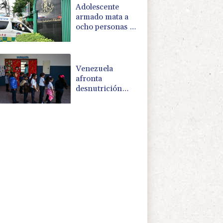
Adolescente
armado mata a
ocho personas en
Tailandia, seis de
ellas en una
escuela
Venezuela
afronta
desnutrición
entre estudiantes
y falta de
maestros,
denuncia una
ONG