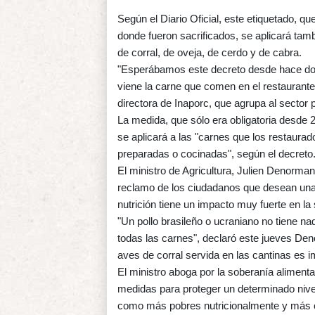
Según el Diario Oficial, este etiquetado, q
donde fueron sacrificados, se aplicará tamb
de corral, de oveja, de cerdo y de cabra.
"Esperábamos este decreto desde hace do
viene la carne que comen en el restaurante 
directora de Inaporc, que agrupa al sector 
La medida, que sólo era obligatoria desde 2
se aplicará a las "carnes que los restaur
preparadas o cocinadas", según el decreto
El ministro de Agricultura, Julien Denorma
reclamo de los ciudadanos que desean una m
nutrición tiene un impacto muy fuerte en la 
"Un pollo brasileño o ucraniano no tiene na
todas las carnes", declaró este jueves De
aves de corral servida en las cantinas es 
El ministro aboga por la soberanía aliment
medidas para proteger un determinado nivel
como más pobres nutricionalmente y más 