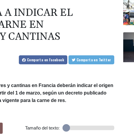
 A INDICAR EL
CARNE EN
Y CANTINAS
Comparta
en Facebook
Comparta
en Twitter
s y cantinas en Francia deberán indicar el origen
artir del 1 de marzo, según un decreto publicado
 vigente para la carne de res.
Tamaño del texto: