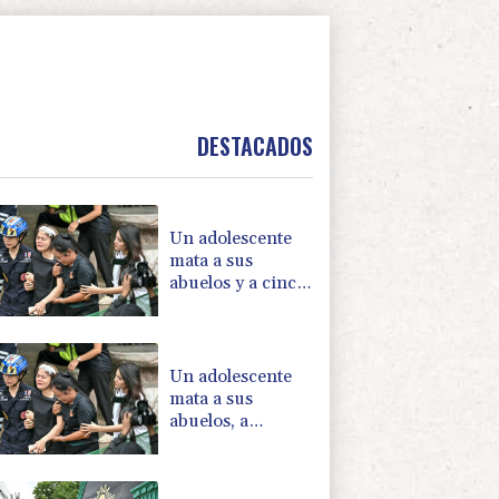
DESTACADOS
Un adolescente
mata a sus
abuelos y a cinco
personas en un
colegio de
Tailandia
Un adolescente
mata a sus
abuelos, a
alumnos y a
profesores en
Tailandia