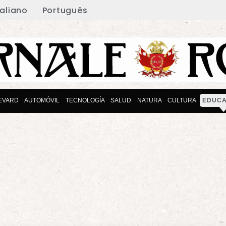
taliano
Português
EVARD
AUTOMÓVIL
TECNOLOGÍA
SALUD
NATURA
CULTURA
EDUCA