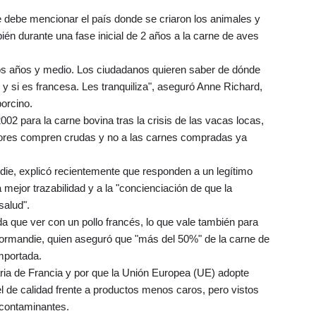
ue debe mencionar el país donde se criaron los animales y
ién durante una fase inicial de 2 años a la carne de aves
s años y medio. Los ciudadanos quieren saber de dónde
y si es francesa. Les tranquiliza", aseguró Anne Richard,
porcino.
002 para la carne bovina tras la crisis de las vacas locas,
adores compren crudas y no a las carnes compradas ya
.
ndie, explicó recientemente que responden a un legítimo
ejor trazabilidad y a la "concienciación de que la
salud".
da que ver con un pollo francés, lo que vale también para
normandie, quien aseguró que "más del 50%" de la carne de
importada.
aria de Francia y por que la Unión Europea (UE) adopte
 de calidad frente a productos menos caros, pero vistos
contaminantes.