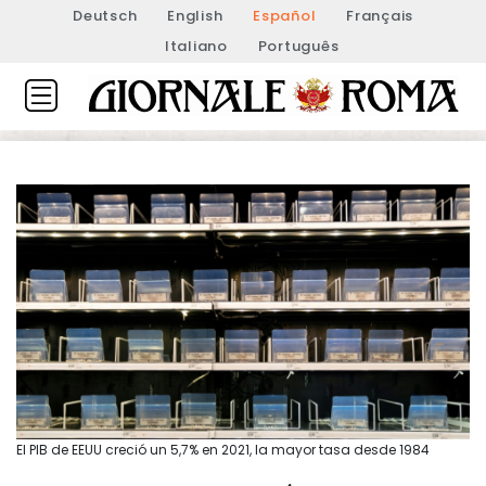
Deutsch
English
Español
Français
Italiano
Português
El PIB de EEUU creció un 5,7% en 2021, la mayor tasa desde 1984