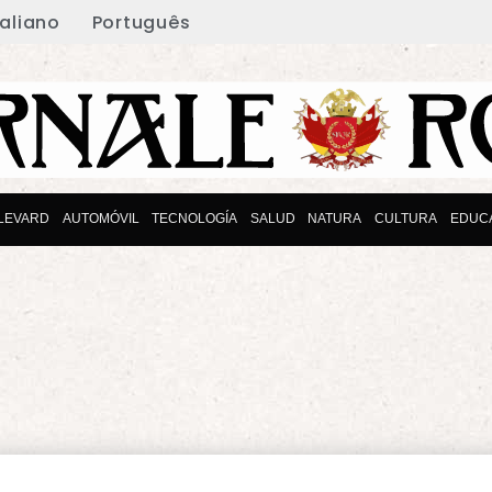
taliano
Português
LEVARD
AUTOMÓVIL
TECNOLOGÍA
SALUD
NATURA
CULTURA
EDUC