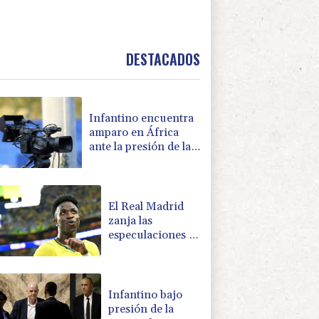
DESTACADOS
Infantino encuentra
amparo en África
ante la presión de la
UEFA
El Real Madrid
zanja las
especulaciones y
renueva a
Vinícius hasta
2032
Infantino bajo
presión de la