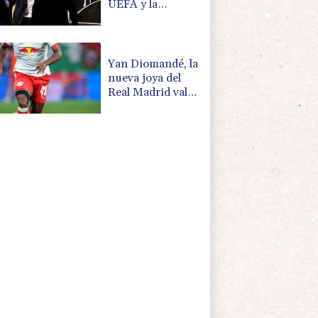
UEFA y la
Conmebol
Yan Diomandé, la
nueva joya del
Real Madrid vale
160 millones de
dólares