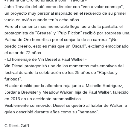
- Palma de Oro honorífica a John Travolta -
John Travolta debutó como director con "Ven a volar conmigo",
un proyecto muy personal inspirado en el recuerdo de su primer
vuelo en avión cuando tenía ocho años.
Pero el momento más memorable llegó fuera de la pantalla: el
protagonista de "Grease" y "Pulp Fiction" recibió por sorpresa una
Palma de Oro honorífica por el conjunto de su carrera. "¡No
puedo creerlo, esto es más que un Óscar!", exclamó emocionado
el actor de 72 años.
- El homenaje de Vin Diesel a Paul Walker -
Vin Diesel protagonizó uno de los momentos más emotivos del
festival durante la celebración de los 25 años de "Rápidos y
furiosos".
El actor desfiló por la alfombra roja junto a Michelle Rodriguez,
Jordana Brewster y Meadow Walker, hija de Paul Walker, fallecido
en 2013 en un accidente automovilístico.
Visiblemente conmovido, Diesel se quebró al hablar de Walker, a
quien describió durante años como su "hermano".
C.Ricci--GdR