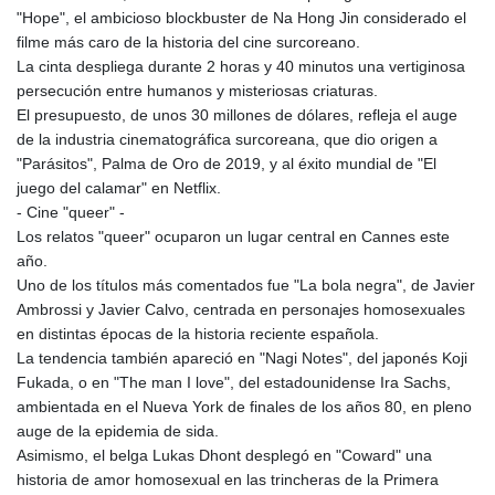
"Hope", el ambicioso blockbuster de Na Hong Jin considerado el
filme más caro de la historia del cine surcoreano.
La cinta despliega durante 2 horas y 40 minutos una vertiginosa
persecución entre humanos y misteriosas criaturas.
El presupuesto, de unos 30 millones de dólares, refleja el auge
de la industria cinematográfica surcoreana, que dio origen a
"Parásitos", Palma de Oro de 2019, y al éxito mundial de "El
juego del calamar" en Netflix.
- Cine "queer" -
Los relatos "queer" ocuparon un lugar central en Cannes este
año.
Uno de los títulos más comentados fue "La bola negra", de Javier
Ambrossi y Javier Calvo, centrada en personajes homosexuales
en distintas épocas de la historia reciente española.
La tendencia también apareció en "Nagi Notes", del japonés Koji
Fukada, o en "The man I love", del estadounidense Ira Sachs,
ambientada en el Nueva York de finales de los años 80, en pleno
auge de la epidemia de sida.
Asimismo, el belga Lukas Dhont desplegó en "Coward" una
historia de amor homosexual en las trincheras de la Primera