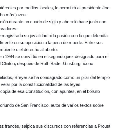
miércoles por medios locales, le permitirá al presidente Joe
cho más joven.
tución durante un cuarto de siglo y ahora lo hace junto con
rvadores.
te magistrado su jovialidad ni la pasión con la que defendía
mente en su oposición a la pena de muerte. Entre sus
biente o el derecho al aborto.
 en 1994 se convirtió en el segundo juez designado para el
ill Clinton, después de Ruth Bader Ginsburg, ícono
elados, Breyer se ha consagrado como un pilar del templo
lar por la constitucionalidad de las leyes.
opia de esa Constitución, con apuntes, en el bolsillo
 oriundo de San Francisco, autor de varios textos sobre
idez francés, salpica sus discursos con referencias a Proust