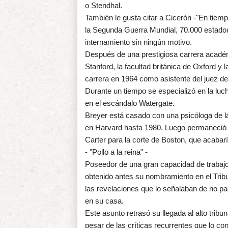
o Stendhal.
También le gusta citar a Cicerón -"En tiemp
la Segunda Guerra Mundial, 70.000 estado
internamiento sin ningún motivo.
Después de una prestigiosa carrera académ
Stanford, la facultad británica de Oxford 
carrera en 1964 como asistente del juez d
Durante un tiempo se especializó en la luch
en el escándalo Watergate.
Breyer está casado con una psicóloga de la 
en Harvard hasta 1980. Luego permaneció 
Carter para la corte de Boston, que acabarí
- "Pollo a la reina" -
Poseedor de una gran capacidad de trabaj
obtenido antes su nombramiento en el Tri
las revelaciones que lo señalaban de no p
en su casa.
Este asunto retrasó su llegada al alto trib
pesar de las críticas recurrentes que lo c