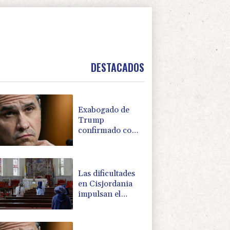
DESTACADOS
Exabogado de
Trump
confirmado como
fiscal general de
EEUU
Las dificultades
en Cisjordania
impulsan el
éxodo de los
cristianos
palestinos