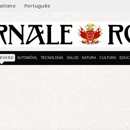
taliano
Português
EVARD
AUTOMÓVIL
TECNOLOGÍA
SALUD
NATURA
CULTURA
EDUC