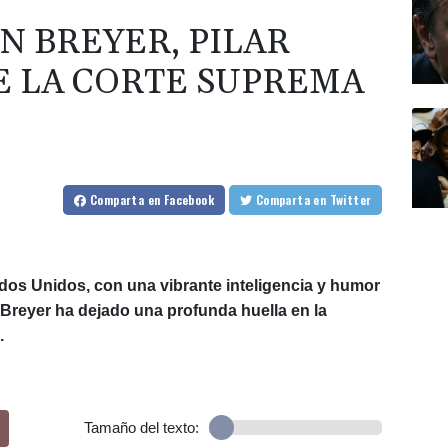
N BREYER, PILAR
E LA CORTE SUPREMA
Comparta
en Facebook
Comparta
en Twitter
os Unidos, con una vibrante inteligencia y humor
n Breyer ha dejado una profunda huella en la
.
Tamaño del texto: