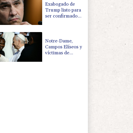
Exabogado de
Trump listo para
ser confirmado
como fiscal
general de EEUU
Notre-Dame,
Campos Elíseos y
víctimas de
abusos: la agenda
del papa en
Francia