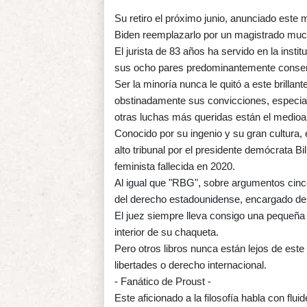
Su retiro el próximo junio, anunciado este 
Biden reemplazarlo por un magistrado mu
El jurista de 83 años ha servido en la insti
sus ocho pares predominantemente conse
Ser la minoría nunca le quitó a este brillan
obstinadamente sus convicciones, especial
otras luchas más queridas están el medioam
Conocido por su ingenio y su gran cultura,
alto tribunal por el presidente demócrata B
feminista fallecida en 2020.
Al igual que "RBG", sobre argumentos cinc
del derecho estadounidense, encargado de ve
El juez siempre lleva consigo una pequeña c
interior de su chaqueta.
Pero otros libros nunca están lejos de este
libertades o derecho internacional.
- Fanático de Proust -
Este aficionado a la filosofía habla con flu