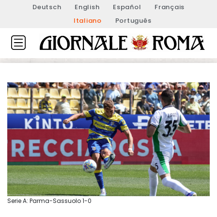
Deutsch
English
Español
Français
Italiano
Português
Serie A: Parma-Sassuolo 1-0