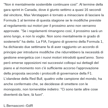
"Non è mentalmente sostenibile continuare così". Al termine della
gara sprint in Canada, dove é giunto settimo a quasi 16 secondi
dal vincitore, Max Verstappen é tornato a minacciare di lasciare la
Formula 1 al termine di questa stagione se le modifiche previste
al regolamento sui motori per il prossimo anno non verranno
approvate. "Se i regolamenti rimangono così, il prossimo sarà un
anno lungo, e non lo voglio. Non sono mentalmente in grado di
sostenerlo" ha detto. La FIA, l'organo di governo della Formula 1,
ha dichiarato due settimane fa di aver raggiunto un accordo di
principio per introdurre modifiche che ridurrebbero la necessità di
gestione energetica con i nuovi motori introdotti quest'anno. Sono
però emerse opposizioni nei successivi colloqui sui dettagli del
piano e al momento non c'è sufficiente accorso l'approvazione
della proposta secondo i protocolli di governance della F1.
L'olandese della Red Bull, quattro volte campione del mondo, ha
anche confermato che, se decidesse di smettere con le
monoposto, non tornerebbe indietro: "Ci sono tante altre cose
divertenti da fare, là fuori".
L.Bernasconi--GdR