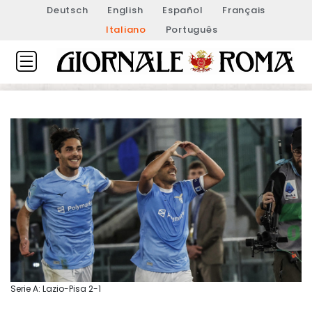
Deutsch
English
Español
Français
Italiano
Português
Serie A: Lazio-Pisa 2-1