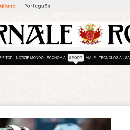
taliano
Português
ZIE TOP
NOTIZIE MONDO
ECONOMIA
SPORT
VIALE
TECNOLOGIA
SA