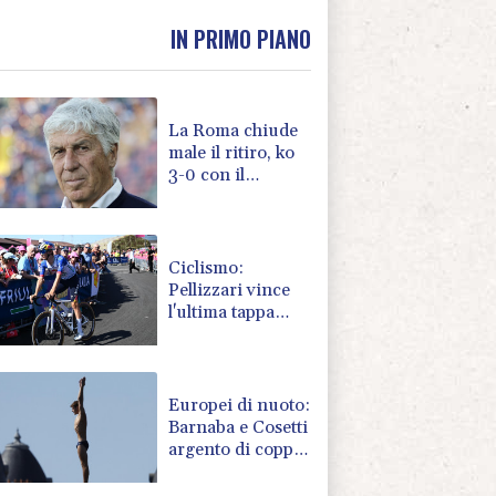
IN PRIMO PIANO
La Roma chiude
male il ritiro, ko
3-0 con il
Brighton
Ciclismo:
Pellizzari vince
l'ultima tappa
della Vuelta a
Burgos
Europei di nuoto:
Barnaba e Cosetti
argento di coppia
'scritto nel
destino'