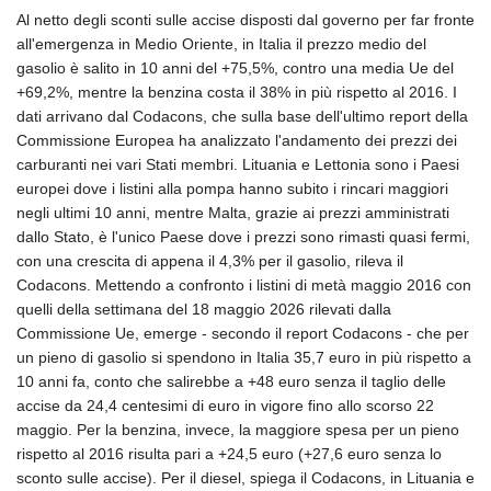
Al netto degli sconti sulle accise disposti dal governo per far fronte
all'emergenza in Medio Oriente, in Italia il prezzo medio del
gasolio è salito in 10 anni del +75,5%, contro una media Ue del
+69,2%, mentre la benzina costa il 38% in più rispetto al 2016. I
dati arrivano dal Codacons, che sulla base dell'ultimo report della
Commissione Europea ha analizzato l'andamento dei prezzi dei
carburanti nei vari Stati membri. Lituania e Lettonia sono i Paesi
europei dove i listini alla pompa hanno subito i rincari maggiori
negli ultimi 10 anni, mentre Malta, grazie ai prezzi amministrati
dallo Stato, è l'unico Paese dove i prezzi sono rimasti quasi fermi,
con una crescita di appena il 4,3% per il gasolio, rileva il
Codacons. Mettendo a confronto i listini di metà maggio 2016 con
quelli della settimana del 18 maggio 2026 rilevati dalla
Commissione Ue, emerge - secondo il report Codacons - che per
un pieno di gasolio si spendono in Italia 35,7 euro in più rispetto a
10 anni fa, conto che salirebbe a +48 euro senza il taglio delle
accise da 24,4 centesimi di euro in vigore fino allo scorso 22
maggio. Per la benzina, invece, la maggiore spesa per un pieno
rispetto al 2016 risulta pari a +24,5 euro (+27,6 euro senza lo
sconto sulle accise). Per il diesel, spiega il Codacons, in Lituania e