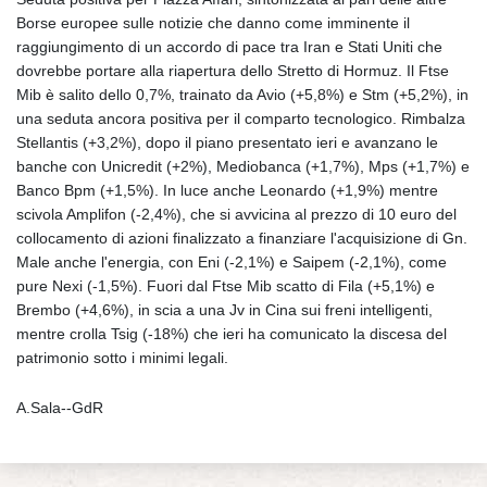
Borse europee sulle notizie che danno come imminente il
raggiungimento di un accordo di pace tra Iran e Stati Uniti che
dovrebbe portare alla riapertura dello Stretto di Hormuz. Il Ftse
Mib è salito dello 0,7%, trainato da Avio (+5,8%) e Stm (+5,2%), in
una seduta ancora positiva per il comparto tecnologico. Rimbalza
Stellantis (+3,2%), dopo il piano presentato ieri e avanzano le
banche con Unicredit (+2%), Mediobanca (+1,7%), Mps (+1,7%) e
Banco Bpm (+1,5%). In luce anche Leonardo (+1,9%) mentre
scivola Amplifon (-2,4%), che si avvicina al prezzo di 10 euro del
collocamento di azioni finalizzato a finanziare l'acquisizione di Gn.
Male anche l'energia, con Eni (-2,1%) e Saipem (-2,1%), come
pure Nexi (-1,5%). Fuori dal Ftse Mib scatto di Fila (+5,1%) e
Brembo (+4,6%), in scia a una Jv in Cina sui freni intelligenti,
mentre crolla Tsig (-18%) che ieri ha comunicato la discesa del
patrimonio sotto i minimi legali.
A.Sala--GdR